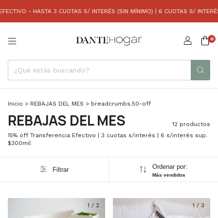
IVO - HASTA 3 CUOTAS S/ INTERÉS (SIN MÍNIMO) | 6 CUOTAS S/ INTERÉS (C
0
Inicio
>
REBAJAS DEL MES
>
breadcrumbs.50-off
REBAJAS DEL MES
12 productos
15% off Transferencia Efectivo | 3 cuotas s/interés | 6 s/interés sup.
$300mil
Ordenar por:
Filtrar
Más vendidos
1
/
2
1
/
3