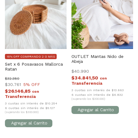
OUTLET Mantas Nido de
15% OFF COMPRANDO 2 O MÁS
Abeja
Set x 6 Posavasos Mallorca
Ratan
$40.990
$34.841,50
con
$32.380
$30.761
5
% OFF
3 cuotas sin interés de $13.663
$26.146,85
con
6 cuotas sin interés de $6.832
(superando los $300.000)
3 cuotas sin interés de $10.254
6 cuotas sin interés de $5.127
(superando los $300.000)