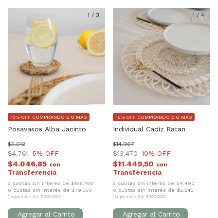
1
/
3
1
/
4
15% OFF COMPRANDO 2 O MÁS
15% OFF COMPRANDO 2 O MÁS
Posavasos Alba Jacinto
Individual Cadiz Ratan
$5.012
$14.967
$4.761
5
% OFF
$13.470
10
% OFF
$4.046,85
$11.449,50
con
con
3 cuotas sin interés de $158.700
3 cuotas sin interés de $4.490
6 cuotas sin interés de $79.350
6 cuotas sin interés de $2.245
(superando los $300.000)
(superando los $300.000)