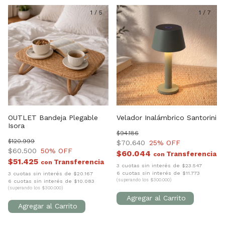
1
/
5
1
/
7
OUTLET Bandeja Plegable
Velador Inalámbrico Santorini
Isora
$94.186
$120.999
$70.640
25
% OFF
$60.500
50
% OFF
$60.044
con
$51.425
con
3 cuotas sin interés de $23.547
6 cuotas sin interés de $11.773
3 cuotas sin interés de $20.167
(superando los $300.000)
6 cuotas sin interés de $10.083
(superando los $300.000)