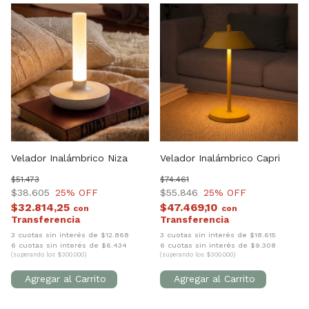
1
/
10
1
/
9
Velador Inalámbrico Niza
Velador Inalámbrico Capri
$51.473
$74.461
$38.605
25
% OFF
$55.846
25
% OFF
$32.814,25
$47.469,10
con
con
3 cuotas sin interés de $12.868
3 cuotas sin interés de $18.615
6 cuotas sin interés de $6.434
6 cuotas sin interés de $9.308
(superando los $300.000)
(superando los $300.000)