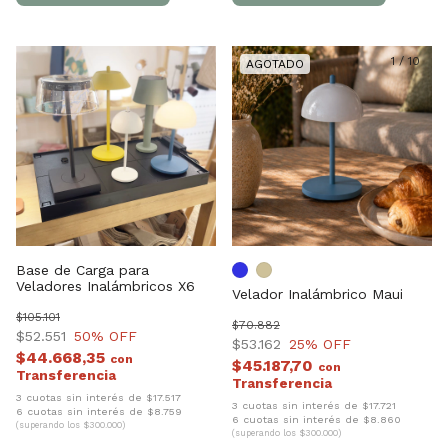
1
/
10
Base de Carga para
Veladores Inalámbricos X6
Velador Inalámbrico Maui
$105.101
$70.882
$52.551
50
% OFF
$53.162
25
% OFF
$44.668,35
con
$45.187,70
con
3 cuotas sin interés de $17.517
3 cuotas sin interés de $17.721
6 cuotas sin interés de $8.759
6 cuotas sin interés de $8.860
(superando los $300.000)
(superando los $300.000)