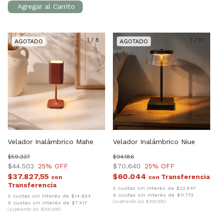
1
/
8
1
/
10
Velador Inalámbrico Mahe
Velador Inalámbrico Niue
$59.337
$94.186
$44.503
25
% OFF
$70.640
25
% OFF
$37.827,55
$60.044
con
con
3 cuotas sin interés de $23.547
6 cuotas sin interés de $11.773
3 cuotas sin interés de $14.834
(superando los $300.000)
6 cuotas sin interés de $7.417
(superando los $300.000)