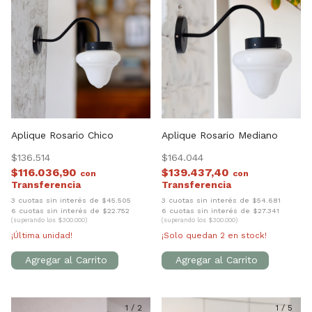
Aplique Rosario Chico
Aplique Rosario Mediano
$136.514
$164.044
$116.036,90
$139.437,40
con
con
3 cuotas sin interés de $45.505
3 cuotas sin interés de $54.681
6 cuotas sin interés de $22.752
6 cuotas sin interés de $27.341
(superando los $300.000)
(superando los $300.000)
¡Última unidad!
¡Solo quedan
2
en stock!
1
/
2
1
/
5