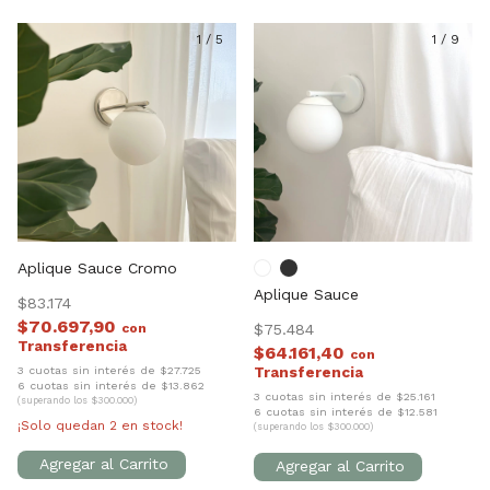
1
/
5
1
/
9
Aplique Sauce Cromo
Aplique Sauce
$83.174
$70.697,90
con
$75.484
$64.161,40
con
3 cuotas sin interés de $27.725
6 cuotas sin interés de $13.862
3 cuotas sin interés de $25.161
(superando los $300.000)
6 cuotas sin interés de $12.581
¡Solo quedan
2
en stock!
(superando los $300.000)