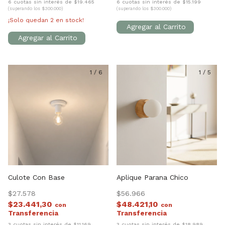
6 cuotas sin interés de $19.465
6 cuotas sin interés de $15.199
(superando los $300.000)
(superando los $300.000)
¡Solo quedan
2
en stock!
1
/
6
1
/
5
Culote Con Base
Aplique Parana Chico
$27.578
$56.966
$23.441,30
$48.421,10
con
con
3 cuotas sin interés de $11.169
3 cuotas sin interés de $18.989