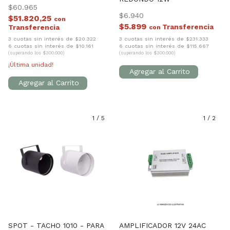
$60.965
$6.940
$51.820,25
con
$5.899
con
3 cuotas sin interés de $20.322
3 cuotas sin interés de $231.333
6 cuotas sin interés de $10.161
6 cuotas sin interés de $115.667
(superando los $300.000)
(superando los $300.000)
¡Última unidad!
1
/
5
1
/
2
SPOT - TACHO 1010 - PARA
AMPLIFICADOR 12V 24AC