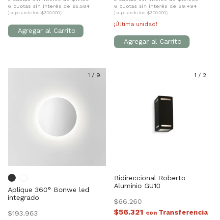
6 cuotas sin interés de $5.584
6 cuotas sin interés de $9.494
(superando los $300.000)
(superando los $300.000)
¡Última unidad!
1
/
9
1
/
2
Bidireccional Roberto
Aluminio GU10
Aplique 360° Bonwe led
integrado
$66.260
$56.321
$193.963
con