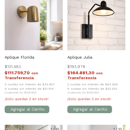
Aplique Florida
Aplique Julia
$131.482
$193.978
$111.759,70
$164.881,30
con
con
3 cuotas sin interés de $43.827
3 cuotas sin interés de $64.659
6 cuotas sin interés de $21.914
6 cuotas sin interés de $32.330
(superando los $300.000)
(superando los $300.000)
¡Solo quedan
2
en stock!
¡Solo quedan
2
en stock!
1
/
10
1
/
10