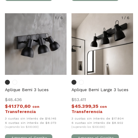
1
/
6
1
/
6
Aplique Berni 3 luces
Aplique Berni Large 3 luces
$48.436
$53.411
$41.170,60
$45.399,35
con
con
3 cuotas sin interés de $16.145
3 cuotas sin interés de $17.804
6 cuotas sin interés de $8.073
6 cuotas sin interés de $8.902
(superando los $300.000)
(superando los $300.000)