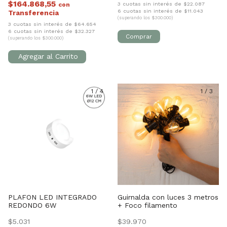
$164.868,55
3 cuotas sin interés de $22.087
con
6 cuotas sin interés de $11.043
(superando los $300.000)
3 cuotas sin interés de $64.654
6 cuotas sin interés de $32.327
(superando los $300.000)
1
/
4
1
/
3
PLAFON LED INTEGRADO
Guirnalda con luces 3 metros
REDONDO 6W
+ Foco filamento
$5.031
$39.970