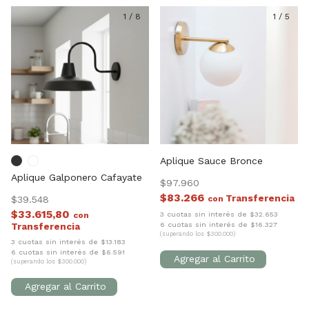
1
/
8
1
/
5
Aplique Sauce Bronce
Aplique Galponero Cafayate
$97.960
$83.266
$39.548
con
$33.615,80
3 cuotas sin interés de $32.653
con
6 cuotas sin interés de $16.327
(superando los $300.000)
3 cuotas sin interés de $13.183
6 cuotas sin interés de $6.591
(superando los $300.000)