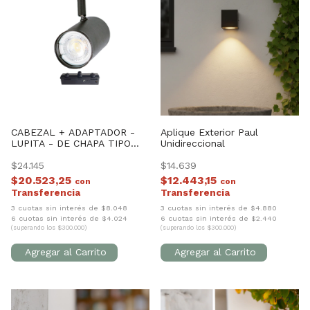
CABEZAL + ADAPTADOR -
Aplique Exterior Paul
LUPITA - DE CHAPA TIPO
Unidireccional
CILINDRO *** SIN LAMPARA
***
$24.145
$14.639
$20.523,25
$12.443,15
con
con
3 cuotas sin interés de $8.048
3 cuotas sin interés de $4.880
6 cuotas sin interés de $4.024
6 cuotas sin interés de $2.440
(superando los $300.000)
(superando los $300.000)
1
/
2