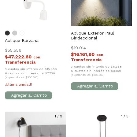
Aplique Exterior Paul
Birideccional
Aplique Barzana
$19.014
$55.556
$16.161,90
con
$47.222,60
con
3 cuotas sin interés de $6.338
3 cuotas sin interés de $15.459
6 cuotas sin interés de $3.169
6 cuotas sin interés de $7.730
(superando los $300.000)
(superando los $300.000)
¡Última unidad!
1
/
9
1
/
3