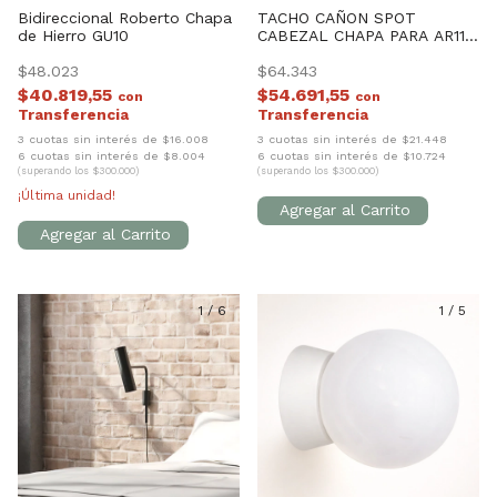
Bidireccional Roberto Chapa
TACHO CAÑON SPOT
de Hierro GU10
CABEZAL CHAPA PARA AR111
TIPO TEATRO CINEMA
$48.023
$64.343
$40.819,55
$54.691,55
con
con
3 cuotas sin interés de $16.008
3 cuotas sin interés de $21.448
6 cuotas sin interés de $8.004
6 cuotas sin interés de $10.724
(superando los $300.000)
(superando los $300.000)
¡Última unidad!
1
/
6
1
/
5