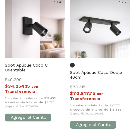
1
/
4
1
/
2
Spot Aplique Coco C
Orientable
Spot Aplique Coco Doble
40cm
$40.299
$34.254,15
con
$83.315
$70.817,75
con
3 cuotas sin interés de $13.433
6 cuotas sin interés de $6.717
3 cuotas sin interés de $27.772
(superando los $300.000)
6 cuotas sin interés de $13.886
(superando los $300.000)