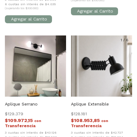
(superando los $300.000)
6 cuotas sin interés de $4.035
(superando los $300.000)
1
/
5
1
/
6
Aplique Serrano
Aplique Extensible
$129.379
$128.181
$109.972,15
$108.953,85
con
con
3 cuotas sin interés de $43.126
3 cuotas sin interés de $42.727