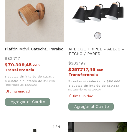
Plafón Móvil Catedral Paraíso
APLIQUE TRIPLE - ALEJO -
TECHO / PARED
$82.717
$303.197
$70.309,45
con
$257.717,45
con
3 cuotas sin interés de $27.572
6 cuotas sin interés de $13.786
3 cuotas sin interés de $101.066
(superando los $300.000)
6 cuotas sin interés de $50.533
(superando los $300.000)
¡Última unidad!
¡Última unidad!
1
/
4
1
/
5