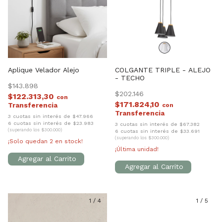
Aplique Velador Alejo
COLGANTE TRIPLE - ALEJO
- TECHO
$143.898
$202.146
$122.313,30
con
$171.824,10
con
3 cuotas sin interés de $47.966
6 cuotas sin interés de $23.983
3 cuotas sin interés de $67.382
(superando los $300.000)
6 cuotas sin interés de $33.691
(superando los $300.000)
¡Solo quedan
2
en stock!
¡Última unidad!
1
/
4
1
/
5