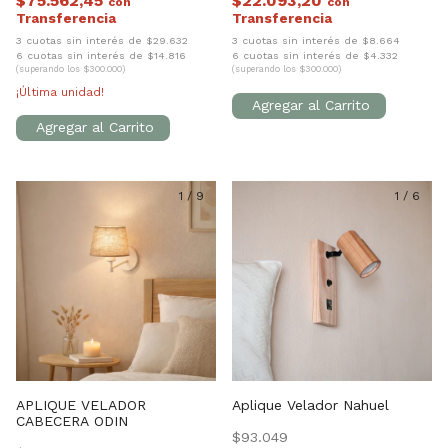
$75.562,45
$22.093,20
con
con
3 cuotas sin interés de $29.632
3 cuotas sin interés de $8.664
6 cuotas sin interés de $14.816
6 cuotas sin interés de $4.332
(superando los $300.000)
(superando los $300.000)
¡Última unidad!
1
/
9
1
/
6
APLIQUE VELADOR
Aplique Velador Nahuel
CABECERA ODIN
$93.049