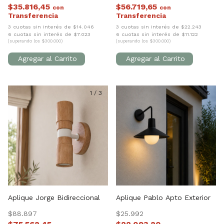
$35.816,45
$56.719,65
con
con
3 cuotas sin interés de $14.046
3 cuotas sin interés de $22.243
6 cuotas sin interés de $7.023
6 cuotas sin interés de $11.122
(superando los $300.000)
(superando los $300.000)
1
/
3
1
/
5
Aplique Jorge Bidireccional
Aplique Pablo Apto Exterior
$88.897
$25.992