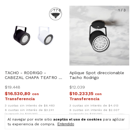
1
/
6
1
/
3
TACHO - RODRIGO -
Aplique Spot direccionable
CABEZAL CHAPA TEATRO +
Tacho Rodrigo
FOCO AR111 (CUERPO GRIS)
$19.448
$12.039
$16.530,80
$10.233,15
con
con
3 cuotas sin interés de $6.483
3 cuotas sin interés de $4.013
6 cuotas sin interés de $3.241
6 cuotas sin interés de $2.007
(superando los $300.000)
(superando los $300.000)
Al navegar por este sitio
aceptás el uso de cookies
para agilizar
tu experiencia de compra.
Entendido