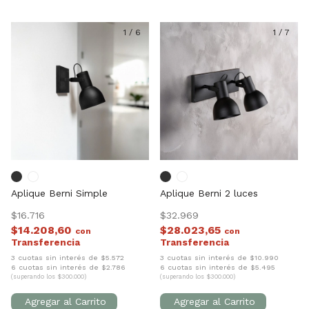
1
/
6
1
/
7
Aplique Berni Simple
Aplique Berni 2 luces
$16.716
$32.969
$14.208,60
$28.023,65
con
con
3 cuotas sin interés de $5.572
3 cuotas sin interés de $10.990
6 cuotas sin interés de $2.786
6 cuotas sin interés de $5.495
(superando los $300.000)
(superando los $300.000)