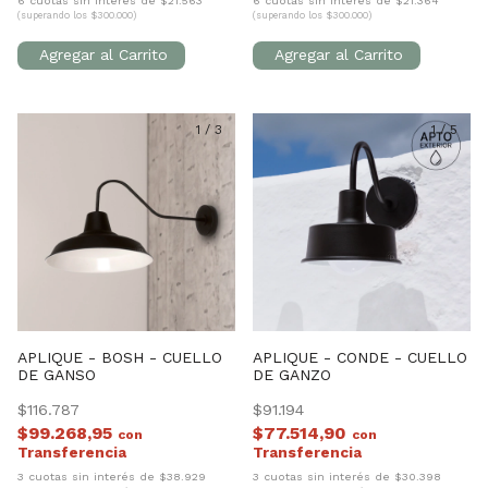
6 cuotas sin interés de $21.563
6 cuotas sin interés de $21.364
(superando los $300.000)
(superando los $300.000)
1
/
3
1
/
5
APLIQUE - BOSH - CUELLO
APLIQUE - CONDE - CUELLO
DE GANSO
DE GANZO
$116.787
$91.194
$99.268,95
$77.514,90
con
con
3 cuotas sin interés de $38.929
3 cuotas sin interés de $30.398