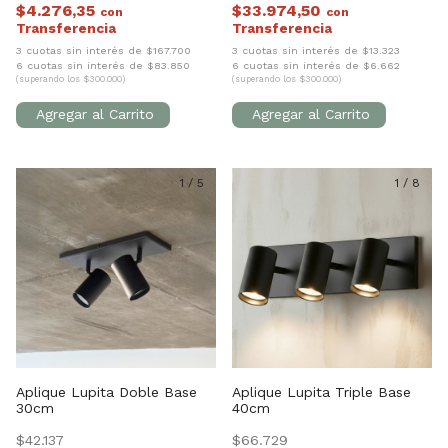
$4.276,35
$33.974,50
con
con
3 cuotas sin interés de $167.700
3 cuotas sin interés de $13.323
6 cuotas sin interés de $83.850
6 cuotas sin interés de $6.662
(superando los $300.000)
(superando los $300.000)
1
/
5
1
/
8
Aplique Lupita Doble Base
Aplique Lupita Triple Base
30cm
40cm
$42.137
$66.729