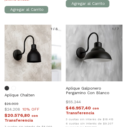
1
/
8
1
/
7
Aplique Galponero
Pergamino Con Blanco
Aplique Chalten
$55.244
$26.909
$46.957,40
con
$24.208
10
% OFF
$20.576,80
con
3 cuotas sin interés de $18.415
6 cuotas sin interés de $9.207
3 cuotas sin interés de $8.069