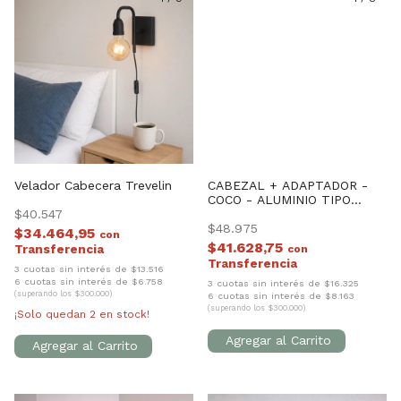
Velador Cabecera Trevelin
CABEZAL + ADAPTADOR -
COCO - ALUMINIO TIPO
$40.547
CILINDRO *** SIN LAMPARA
***
$48.975
$34.464,95
con
$41.628,75
con
3 cuotas sin interés de $13.516
6 cuotas sin interés de $6.758
3 cuotas sin interés de $16.325
(superando los $300.000)
6 cuotas sin interés de $8.163
(superando los $300.000)
¡Solo quedan
2
en stock!