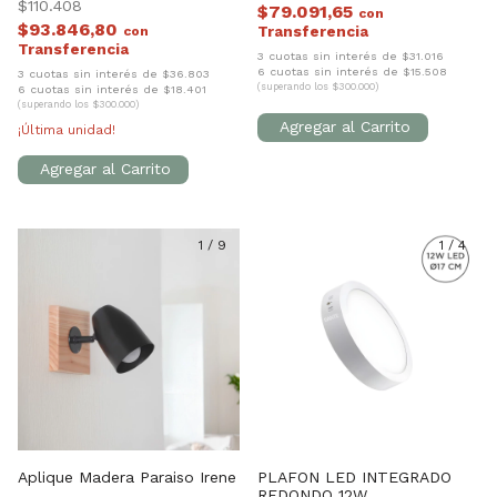
$110.408
$79.091,65
con
$93.846,80
con
3 cuotas sin interés de $31.016
6 cuotas sin interés de $15.508
3 cuotas sin interés de $36.803
(superando los $300.000)
6 cuotas sin interés de $18.401
(superando los $300.000)
¡Última unidad!
1
/
9
1
/
4
Aplique Madera Paraiso Irene
PLAFON LED INTEGRADO
REDONDO 12W