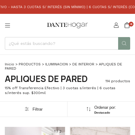
AS S/ INTERÉS (SIN MÍNIMO) | 6 CUOTAS S/ INTERÉS (COMPRAS SUP. A $30
0
Inicio
>
PRODUCTOS
>
ILUMINACION
>
DE INTERIOR
>
APLIQUES DE
PARED
APLIQUES DE PARED
114 productos
15% off Transferencia Efectivo | 3 cuotas s/interés | 6 cuotas
s/interés sup. $300mil
Ordenar por:
Filtrar
Destacado
1
/
2