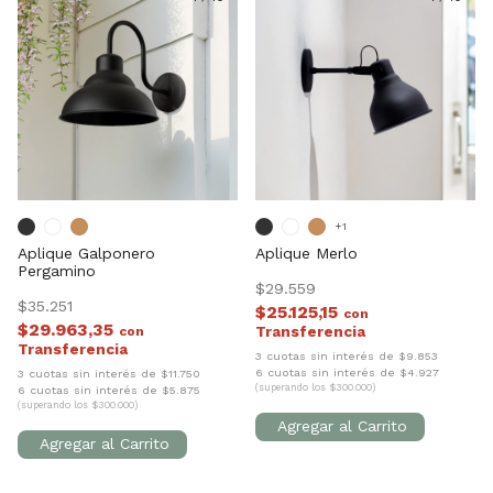
+1
Aplique Galponero
Aplique Merlo
Pergamino
$29.559
$35.251
$25.125,15
con
$29.963,35
con
3 cuotas sin interés de $9.853
6 cuotas sin interés de $4.927
3 cuotas sin interés de $11.750
(superando los $300.000)
6 cuotas sin interés de $5.875
(superando los $300.000)