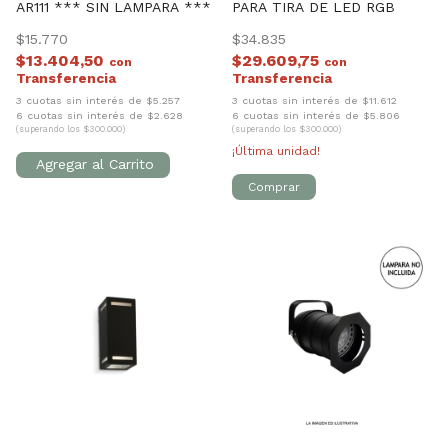
AR111 *** SIN LAMPARA ***
PARA TIRA DE LED RGB
$15.770
$34.835
$13.404,50
$29.609,75
con
con
3 cuotas sin interés de $5.257
3 cuotas sin interés de $11.612
6 cuotas sin interés de $2.628
6 cuotas sin interés de $5.806
(superando los $300.000)
(superando los $300.000)
¡Última unidad!