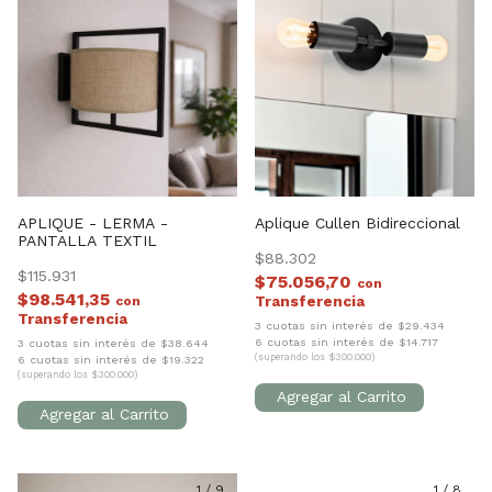
APLIQUE - LERMA -
Aplique Cullen Bidireccional
PANTALLA TEXTIL
$88.302
$115.931
$75.056,70
con
$98.541,35
con
3 cuotas sin interés de $29.434
6 cuotas sin interés de $14.717
3 cuotas sin interés de $38.644
(superando los $300.000)
6 cuotas sin interés de $19.322
(superando los $300.000)
1
/
9
1
/
8