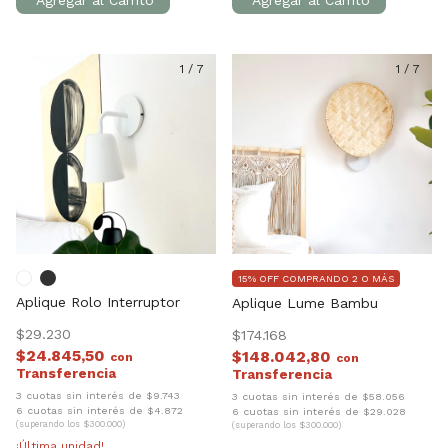
1
/
7
1
/
7
15% OFF COMPRANDO 2 O MÁS
Aplique Rolo Interruptor
Aplique Lume Bambu
$29.230
$174.168
$24.845,50
$148.042,80
con
con
3 cuotas sin interés de $9.743
3 cuotas sin interés de $58.056
6 cuotas sin interés de $4.872
6 cuotas sin interés de $29.028
(superando los $300.000)
(superando los $300.000)
¡Última unidad!