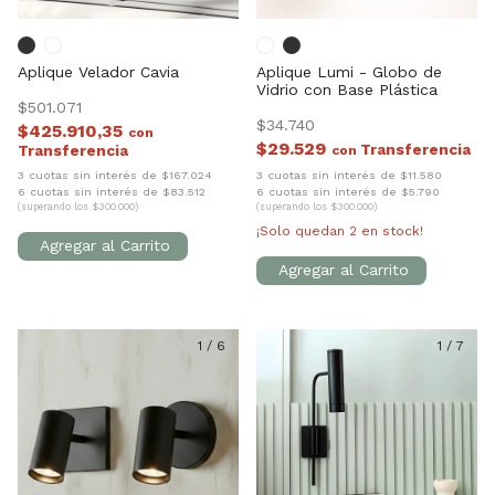
Aplique Velador Cavia
Aplique Lumi - Globo de
Vidrio con Base Plástica
$501.071
$34.740
$425.910,35
con
$29.529
con
3 cuotas sin interés de $167.024
3 cuotas sin interés de $11.580
6 cuotas sin interés de $83.512
6 cuotas sin interés de $5.790
(superando los $300.000)
(superando los $300.000)
¡Solo quedan
2
en stock!
1
/
6
1
/
7