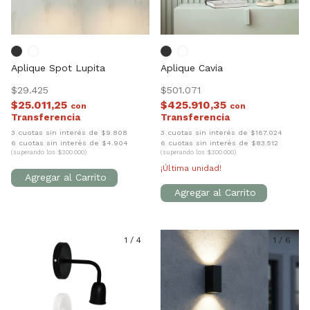
Aplique Spot Lupita
Aplique Cavia
$29.425
$501.071
$25.011,25
$425.910,35
con
con
3 cuotas sin interés de $9.808
3 cuotas sin interés de $167.024
6 cuotas sin interés de $4.904
6 cuotas sin interés de $83.512
(superando los $300.000)
(superando los $300.000)
¡Última unidad!
1
/
4
1
/
6