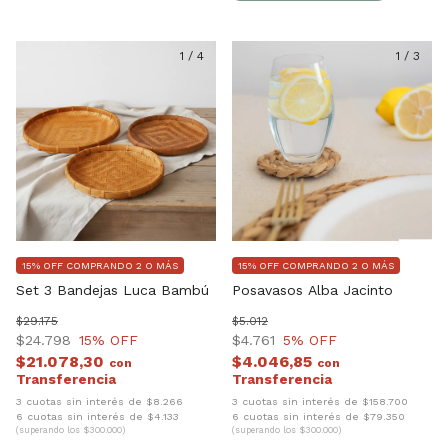
1
/
4
1
/
3
15% OFF COMPRANDO 2 O MÁS
15% OFF COMPRANDO 2 O MÁS
Set 3 Bandejas Luca Bambú
Posavasos Alba Jacinto
$29.175
$5.012
$24.798
15
% OFF
$4.761
5
% OFF
$21.078,30
$4.046,85
con
con
3 cuotas sin interés de $8.266
3 cuotas sin interés de $158.700
6 cuotas sin interés de $4.133
6 cuotas sin interés de $79.350
(superando los $300.000)
(superando los $300.000)