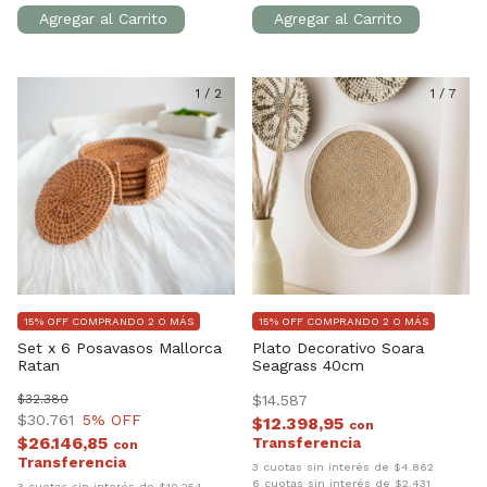
1
/
2
1
/
7
15% OFF COMPRANDO 2 O MÁS
15% OFF COMPRANDO 2 O MÁS
Set x 6 Posavasos Mallorca
Plato Decorativo Soara
Ratan
Seagrass 40cm
$32.380
$14.587
$30.761
5
% OFF
$12.398,95
con
$26.146,85
con
3 cuotas sin interés de $4.862
6 cuotas sin interés de $2.431
3 cuotas sin interés de $10.254