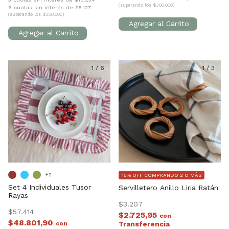
(superando los $300.000)
6 cuotas sin interés de $5.127
(superando los $300.000)
1
/
6
1
/
3
+2
15% OFF COMPRANDO 2 O MÁS
Set 4 Individuales Tusor
Servilletero Anillo Liria Ratán
Rayas
$3.207
$57.414
$2.725,95
con
$48.801,90
con