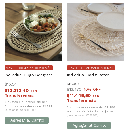
1
/
6
1
/
4
15% OFF COMPRANDO 2 O MÁS
15% OFF COMPRANDO 2 O MÁS
Individual Lugo Seagrass
Individual Cadiz Ratan
$15.544
$14.967
$13.470
10
% OFF
$13.212,40
con
$11.449,50
con
3 cuotas sin interés de $5.181
6 cuotas sin interés de $2.591
3 cuotas sin interés de $4.490
(superando los $300.000)
6 cuotas sin interés de $2.245
(superando los $300.000)