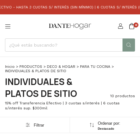
O - HASTA 3 CUOTAS S/ INTERÉS (SIN MÍNIMO) | 6 CUOTAS S/ INTERÉS (COM
0
Inicio
>
PRODUCTOS
>
DECO & HOGAR
>
PARA TU COCINA
>
INDIVIDUALES & PLATOS DE SITIO
INDIVIDUALES &
PLATOS DE SITIO
10 productos
15% off Transferencia Efectivo | 3 cuotas s/interés | 6 cuotas
s/interés sup. $300mil
Ordenar por:
Filtrar
Destacado