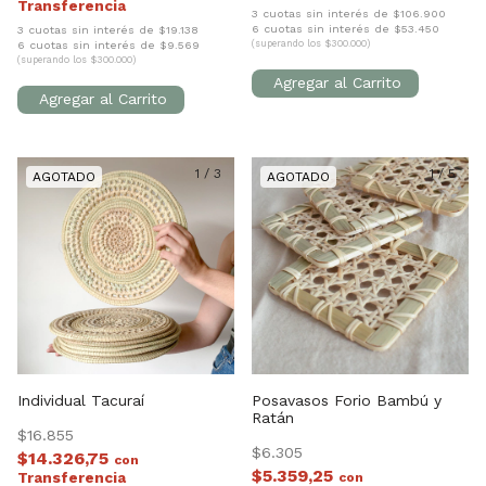
3 cuotas sin interés de $106.900
6 cuotas sin interés de $53.450
3 cuotas sin interés de $19.138
6 cuotas sin interés de $9.569
(superando los $300.000)
(superando los $300.000)
1
/
3
1
/
5
Individual Tacuraí
Posavasos Forio Bambú y
Ratán
$16.855
$6.305
$14.326,75
con
$5.359,25
con