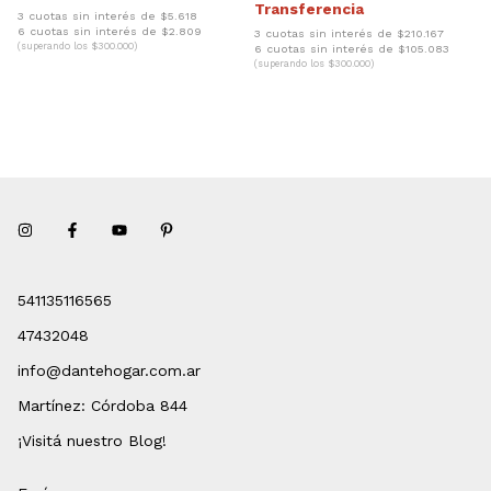
3 cuotas sin interés de $5.618
6 cuotas sin interés de $2.809
3 cuotas sin interés de $210.167
(superando los $300.000)
6 cuotas sin interés de $105.083
(superando los $300.000)
541135116565
47432048
info@dantehogar.com.ar
Martínez: Córdoba 844
¡Visitá nuestro Blog!