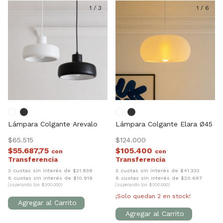
1
/
3
1
/
6
Lámpara Colgante Arevalo
Lámpara Colgante Elara Ø45
$65.515
$124.000
$55.687,75
$105.400
con
con
3 cuotas sin interés de $21.838
3 cuotas sin interés de $41.333
6 cuotas sin interés de $10.919
6 cuotas sin interés de $20.667
(superando los $300.000)
(superando los $300.000)
¡Solo quedan
2
en stock!