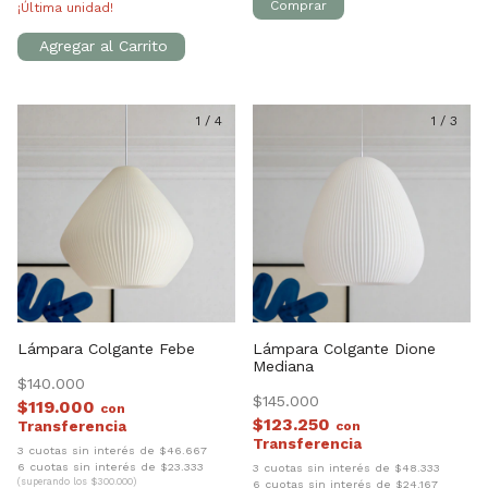
¡Última unidad!
1
/
4
1
/
3
Lámpara Colgante Febe
Lámpara Colgante Dione
Mediana
$140.000
$145.000
$119.000
con
$123.250
con
3 cuotas sin interés de $46.667
6 cuotas sin interés de $23.333
3 cuotas sin interés de $48.333
(superando los $300.000)
6 cuotas sin interés de $24.167