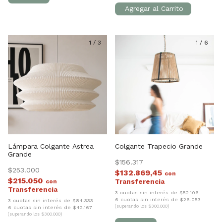
1
/
3
1
/
6
Lámpara Colgante Astrea
Colgante Trapecio Grande
Grande
$156.317
$253.000
$132.869,45
con
$215.050
con
3 cuotas sin interés de $52.106
6 cuotas sin interés de $26.053
3 cuotas sin interés de $84.333
(superando los $300.000)
6 cuotas sin interés de $42.167
(superando los $300.000)