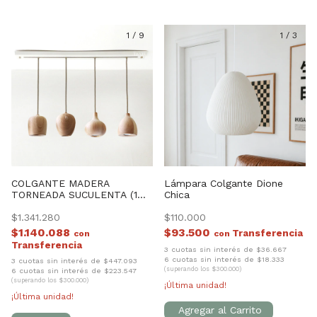
1
/
9
1
/
3
COLGANTE MADERA
Lámpara Colgante Dione
TORNEADA SUCULENTA (1
Chica
CENESIO+ 1 BULET+1OVATA+
1 ZABIRA)
$1.341.280
$110.000
$1.140.088
$93.500
con
con
3 cuotas sin interés de $36.667
6 cuotas sin interés de $18.333
3 cuotas sin interés de $447.093
(superando los $300.000)
6 cuotas sin interés de $223.547
(superando los $300.000)
¡Última unidad!
¡Última unidad!