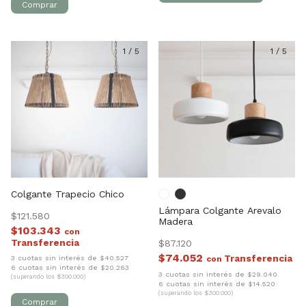
1
/
5
1
/
5
Colgante Trapecio Chico
Lámpara Colgante Arevalo
$121.580
Madera
$103.343
con
$87.120
$74.052
3 cuotas sin interés de $40.527
con
6 cuotas sin interés de $20.263
3 cuotas sin interés de $29.040
(superando los $300.000)
6 cuotas sin interés de $14.520
(superando los $300.000)