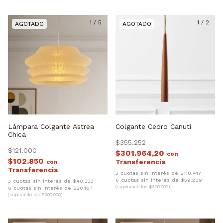
1
/
5
1
/
2
Lámpara Colgante Astrea
Colgante Cedro Canuti
Chica
$355.252
$121.000
$301.964,20
con
$102.850
con
3 cuotas sin interés de $118.417
6 cuotas sin interés de $59.209
3 cuotas sin interés de $40.333
(superando los $300.000)
6 cuotas sin interés de $20.167
(superando los $300.000)