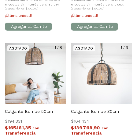
6 cuotas sin interés de $180.014
6 cuotas sin interés de $107.637
(superando los $300.000)
(superando los $300.000)
¡Última unidad!
¡Última unidad!
1
/
6
1
/
9
Colgante Bombe 50cm
Colgante Bombe 30cm
$194.331
$164.434
$165.181,35
$139.768,90
con
con