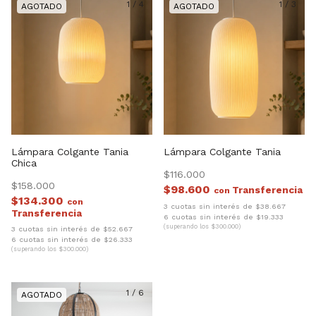
1
/
4
1
/
3
Lámpara Colgante Tania
Lámpara Colgante Tania
Chica
$116.000
$158.000
$98.600
con
$134.300
con
3 cuotas sin interés de $38.667
6 cuotas sin interés de $19.333
(superando los $300.000)
3 cuotas sin interés de $52.667
6 cuotas sin interés de $26.333
(superando los $300.000)
1
/
6