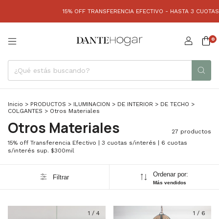
15% OFF TRANSFERENCIA EFECTIVO - HASTA 3 CUOTAS S/ INTER
0
Inicio
>
PRODUCTOS
>
ILUMINACION
>
DE INTERIOR
>
DE TECHO
>
COLGANTES
>
Otros Materiales
Otros Materiales
27 productos
15% off Transferencia Efectivo | 3 cuotas s/interés | 6 cuotas
s/interés sup. $300mil
Ordenar por:
Filtrar
Más vendidos
1
/
4
1
/
6