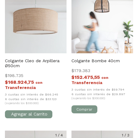
Colgante Cleo de Arpillera
Colgante Bombe 40cm
Ø50cm
$179.383
$198.735
$152.475,55
con
$168.924,75
con
3 cuotas sin interés de $59.794
6 cuotas sin interés de $29.897
3 cuotas sin interés de $66.245
(superando los $300.000)
6 cuotas sin interés de $33.123
(superando los $300.000)
1
/
4
1
/
3