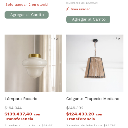
(superando los $300.000)
¡Solo quedan
2
en stock!
¡Última unidad!
1
/
3
1
/
2
Lámpara Rosario
Colgante Trapecio Mediano
$164.044
$146.392
$139.437,40
$124.433,20
con
con
3 cuotas sin interés de $54.681
3 cuotas sin interés de $48.797