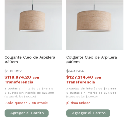
Colgante Cleo de Arpillera
Colgante Cleo de Arpillera
ø30cm
ø40cm
$139.852
$149.664
$118.874,20
$127.214,40
con
con
3 cuotas sin interés de $46.617
3 cuotas sin interés de $49.888
6 cuotas sin interés de $23.309
6 cuotas sin interés de $24.944
(superando los $300.000)
(superando los $300.000)
¡Solo quedan
2
en stock!
¡Última unidad!