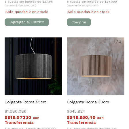
6 cuotas sin interés de $27.341
6 cuotas sin interés de $24.399
(superando los $300.000)
(superando los $300.000)
¡Solo quedan
2
en stock!
¡Solo quedan
2
en stock!
1
/
4
1
/
3
Colgante Roma 55cm
Colgante Roma 38cm
$1.080.086
$645.824
$918.073,10
$548.950,40
con
con
3 cuotas sin interés de $360.029
3 cuotas sin interés de $215.275