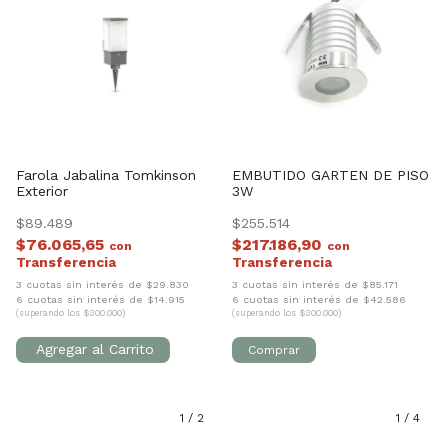
Farola Jabalina Tomkinson
EMBUTIDO GARTEN DE PISO
Exterior
3W
$89.489
$255.514
$76.065,65
$217.186,90
con
con
3 cuotas sin interés de $29.830
3 cuotas sin interés de $85.171
6 cuotas sin interés de $14.915
6 cuotas sin interés de $42.586
(superando los $300.000)
(superando los $300.000)
1
/
2
1
/
4