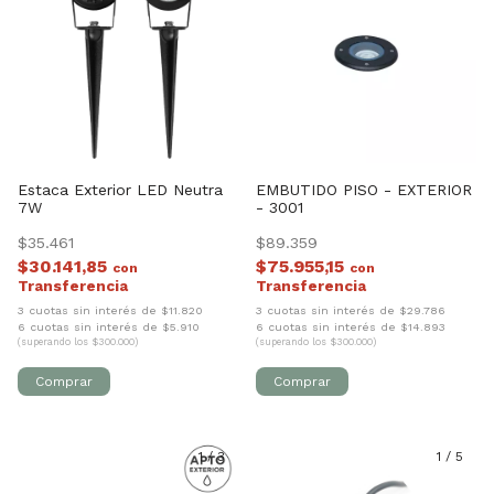
Estaca Exterior LED Neutra
EMBUTIDO PISO - EXTERIOR
7W
- 3001
$35.461
$89.359
$30.141,85
$75.955,15
con
con
3 cuotas sin interés de $11.820
3 cuotas sin interés de $29.786
6 cuotas sin interés de $5.910
6 cuotas sin interés de $14.893
(superando los $300.000)
(superando los $300.000)
1
/
3
1
/
5