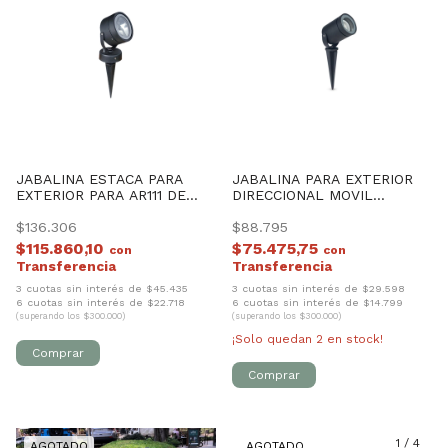
JABALINA ESTACA PARA
JABALINA PARA EXTERIOR
EXTERIOR PARA AR111 DE
DIRECCIONAL MOVIL
FUNDICIÓN DE ALUMINIO
ALUMINIO *** SIN LAMPARA
$136.306
***
$88.795
$115.860,10
$75.475,75
con
con
3 cuotas sin interés de $45.435
3 cuotas sin interés de $29.598
6 cuotas sin interés de $22.718
6 cuotas sin interés de $14.799
(superando los $300.000)
(superando los $300.000)
¡Solo quedan
2
en stock!
1
/
3
1
/
4