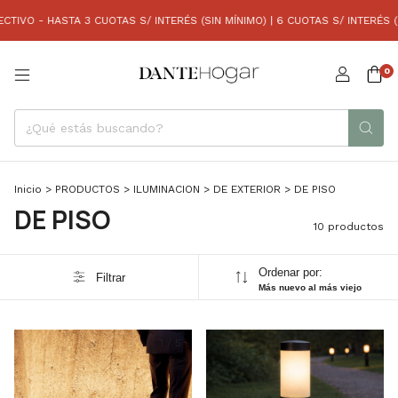
VO - HASTA 3 CUOTAS S/ INTERÉS (SIN MÍNIMO) | 6 CUOTAS S/ INTERÉS (CO
0
Inicio
>
PRODUCTOS
>
ILUMINACION
>
DE EXTERIOR
>
DE PISO
DE PISO
10 productos
Ordenar por:
Filtrar
Más nuevo al más viejo
1
/
5