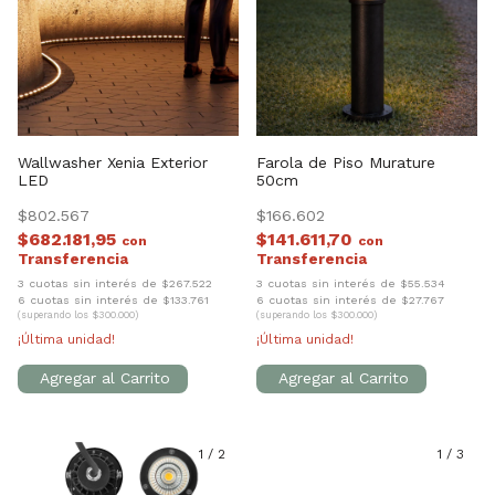
Wallwasher Xenia Exterior
Farola de Piso Murature
LED
50cm
$802.567
$166.602
$682.181,95
$141.611,70
con
con
3 cuotas sin interés de $267.522
3 cuotas sin interés de $55.534
6 cuotas sin interés de $133.761
6 cuotas sin interés de $27.767
(superando los $300.000)
(superando los $300.000)
¡Última unidad!
¡Última unidad!
1
/
2
1
/
3