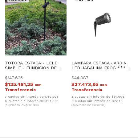
TOTORA ESTACA - LELE
LAMPARA ESTACA JARDIN
SIMPLE - FUNDICION DE
LED JABALINA FROG ***
ALUMINIO
SIN LAMPARA ***
$147.625
$44.087
$125.481,25
$37.473,95
con
con
3 cuotas sin interés de $49.208
3 cuotas sin interés de $14.696
6 cuotas sin interés de $24.604
6 cuotas sin interés de $7.348
(superando los $300.000)
(superando los $300.000)