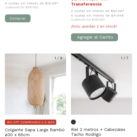
6 cuotas sin interés de $29.897
(superando los $300.000)
3 cuotas sin interés de $83.097
6 cuotas sin interés de $41.548
(superando los $300.000)
¡Solo quedan
2
en stock!
1
/
9
1
/
7
15% OFF COMPRANDO 2 O MÁS
Riel 2 metros + Cabezales
Colgante Sapa Large Bambú
Tacho Rodrigo
ø30 x 65cm