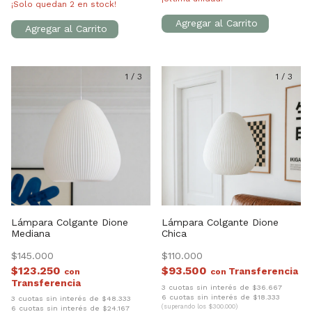
¡Solo quedan
2
en stock!
1
/
3
1
/
3
Lámpara Colgante Dione
Lámpara Colgante Dione
Mediana
Chica
$145.000
$110.000
$123.250
$93.500
con
con
3 cuotas sin interés de $36.667
6 cuotas sin interés de $18.333
3 cuotas sin interés de $48.333
(superando los $300.000)
6 cuotas sin interés de $24.167