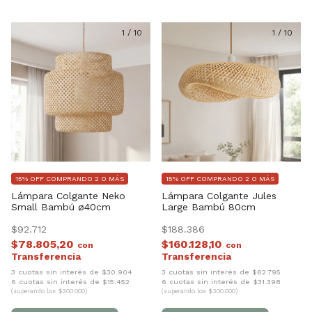
1
/
10
1
/
10
15% OFF COMPRANDO 2 O MÁS
15% OFF COMPRANDO 2 O MÁS
Lámpara Colgante Neko
Lámpara Colgante Jules
Small Bambú ø40cm
Large Bambú 80cm
$92.712
$188.386
$78.805,20
$160.128,10
con
con
3 cuotas sin interés de $30.904
3 cuotas sin interés de $62.795
6 cuotas sin interés de $15.452
6 cuotas sin interés de $31.398
(superando los $300.000)
(superando los $300.000)