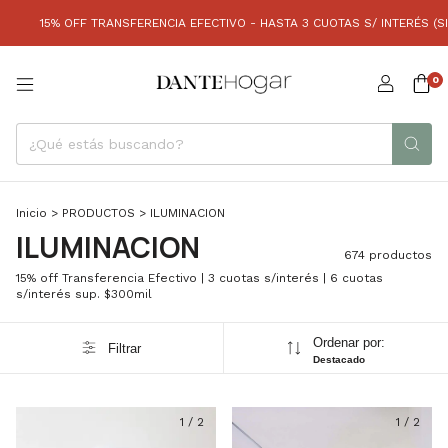
NSFERENCIA EFECTIVO - HASTA 3 CUOTAS S/ INTERÉS (SIN MÍNIMO) | 6 CUO
0
Inicio
>
PRODUCTOS
>
ILUMINACION
ILUMINACION
674 productos
15% off Transferencia Efectivo | 3 cuotas s/interés | 6 cuotas
s/interés sup. $300mil
Ordenar por:
Filtrar
Destacado
1
/
2
1
/
2