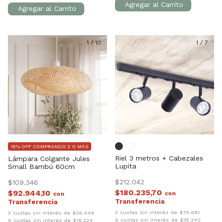
1
/
10
1
/
7
15% OFF COMPRANDO 2 O MÁS
Riel 3 metros + Cabezales
Lámpara Colgante Jules
Lupita
Small Bambú 60cm
$212.042
$109.346
$180.235,70
$92.944,10
con
con
3 cuotas sin interés de $70.681
3 cuotas sin interés de $36.449
6 cuotas sin interés de $35.340
6 cuotas sin interés de $18.224