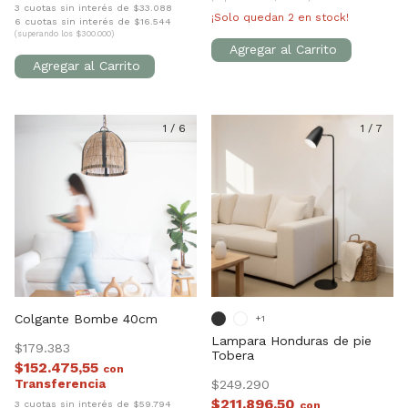
3 cuotas sin interés de $33.088
¡Solo quedan
2
en stock!
6 cuotas sin interés de $16.544
(superando los $300.000)
1
/
6
1
/
7
Colgante Bombe 40cm
+1
Lampara Honduras de pie
$179.383
Tobera
$152.475,55
con
$249.290
$211.896,50
3 cuotas sin interés de $59.794
con