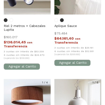
Riel 2 metros + Cabezales
Aplique Sauce
Lupita
$75.484
$160.017
$64.161,40
con
$136.014,45
con
3 cuotas sin interés de $25.161
6 cuotas sin interés de $12.581
3 cuotas sin interés de $53.339
(superando los $300.000)
6 cuotas sin interés de $26.670
(superando los $300.000)
1
/
4
1
/
6