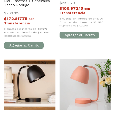
Riel 3 metros + Cabezales
$129.379
Tacho Rodrigo
$109.972,15
con
$203.315
$172.817,75
3 cuotas sin interés de $43.126
con
6 cuotas sin interés de $21.563
(superando los $300.000)
3 cuotas sin interés de $67.772
6 cuotas sin interés de $33.886
(superando los $300.000)
1
/
10
1
/
8