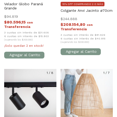
Velador Globo Paraná
15% OFF COMPRANDO 2 O MÁS
Grande
Colgante Anvi Jacinto ø70cm
$94.819
$244.888
$80.596,15
con
$208.154,80
con
3 cuotas sin interés de $31.606
3 cuotas sin interés de $81.629
6 cuotas sin interés de $15.803
6 cuotas sin interés de $40.815
(superando los $300.000)
(superando los $300.000)
¡Solo quedan
2
en stock!
1
/
8
1
/
7