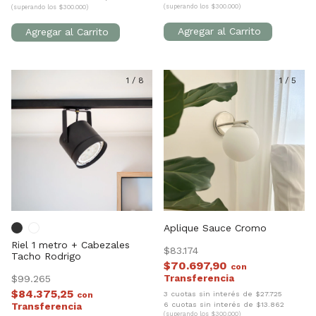
(superando los $300.000)
(superando los $300.000)
1
/
8
1
/
5
Aplique Sauce Cromo
Riel 1 metro + Cabezales
$83.174
Tacho Rodrigo
$70.697,90
con
$99.265
$84.375,25
3 cuotas sin interés de $27.725
con
6 cuotas sin interés de $13.862
(superando los $300.000)