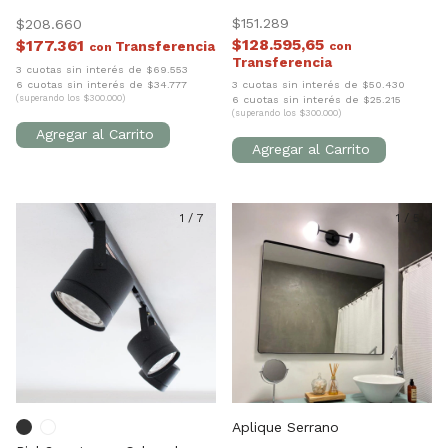
$151.289
$208.660
$128.595,65
$177.361
con
con
3 cuotas sin interés de $69.553
6 cuotas sin interés de $34.777
3 cuotas sin interés de $50.430
(superando los $300.000)
6 cuotas sin interés de $25.215
(superando los $300.000)
1
/
7
1
/
5
Aplique Serrano