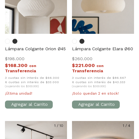
Lámpara Colgante Orion Ø45
Lámpara Colgante Elara Ø60
$198.000
$260.000
$168.300
$221.000
con
con
3 cuotas sin interés de $66.000
3 cuotas sin interés de $86.667
6 cuotas sin interés de $33.000
6 cuotas sin interés de $43.333
(superando los $300.000)
(superando los $300.000)
¡Última unidad!
¡Solo quedan
2
en stock!
1
/
10
1
/
4