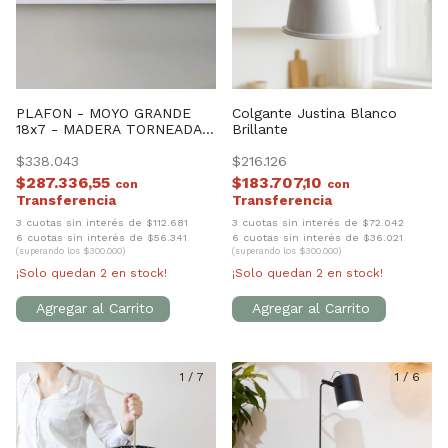
PLAFON - MOYO GRANDE
Colgante Justina Blanco
18x7 - MADERA TORNEADA
Brillante
LUZ CALIDA
$338.043
$216.126
$287.336,55
$183.707,10
con
con
3 cuotas sin interés de $112.681
3 cuotas sin interés de $72.042
6 cuotas sin interés de $56.341
6 cuotas sin interés de $36.021
(superando los $300.000)
(superando los $300.000)
¡Solo quedan
2
en stock!
¡Solo quedan
2
en stock!
1
/
7
1
/
6