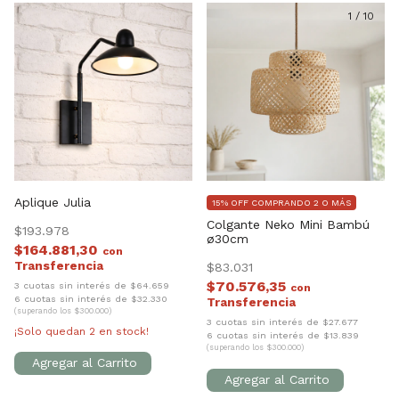
1
/
10
Aplique Julia
15% OFF COMPRANDO 2 O MÁS
Colgante Neko Mini Bambú
$193.978
ø30cm
$164.881,30
con
$83.031
$70.576,35
3 cuotas sin interés de $64.659
con
6 cuotas sin interés de $32.330
(superando los $300.000)
3 cuotas sin interés de $27.677
¡Solo quedan
2
en stock!
6 cuotas sin interés de $13.839
(superando los $300.000)