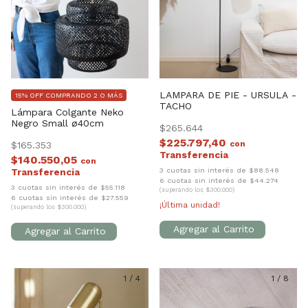
LAMPARA DE PIE - URSULA -
15% OFF COMPRANDO 2 O MÁS
TACHO
Lámpara Colgante Neko
Negro Small ø40cm
$265.644
$225.797,40
con
$165.353
$140.550,05
con
3 cuotas sin interés de $88.548
6 cuotas sin interés de $44.274
3 cuotas sin interés de $55.118
(superando los $300.000)
6 cuotas sin interés de $27.559
¡Última unidad!
(superando los $300.000)
1
/
4
1
/
8