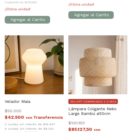
(superando los $300.000)
¡Última unidad!
¡Última unidad!
1
/
6
1
/
10
Velador Maia
15% OFF COMPRANDO 2 O MÁS
Lámpara Colgante Neko
$50.000
Large Bambú ø50cm
$42.500
con
$100.150
3 cuotas sin interés de $16.667
$85.127,50
6 cuotas sin interés de $8.333
con