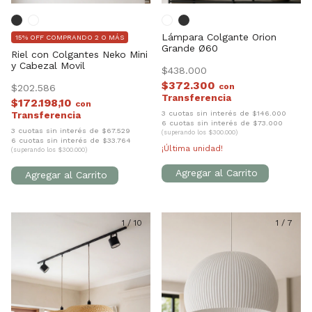
Lámpara Colgante Orion
15% OFF COMPRANDO 2 O MÁS
Grande Ø60
Riel con Colgantes Neko Mini
y Cabezal Movil
$438.000
$372.300
con
$202.586
$172.198,10
con
3 cuotas sin interés de $146.000
6 cuotas sin interés de $73.000
3 cuotas sin interés de $67.529
(superando los $300.000)
6 cuotas sin interés de $33.764
¡Última unidad!
(superando los $300.000)
1
/
10
1
/
7