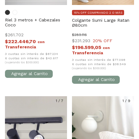
15% OFF COMPRANDO 2 O MÁS
Riel 3 metros + Cabezales
Colgante Sumi Large Ratan
Coco
Ø80cm
$261.702
$289.116
$231.293
20
% OFF
$222.446,70
con
$196.599,05
con
3 cuotas sin interés de $87.234
6 cuotas sin interés de $43.617
3 cuotas sin interés de $77.098
(superando los $300.000)
6 cuotas sin interés de $38.549
(superando los $300.000)
1
/
7
1
/
9