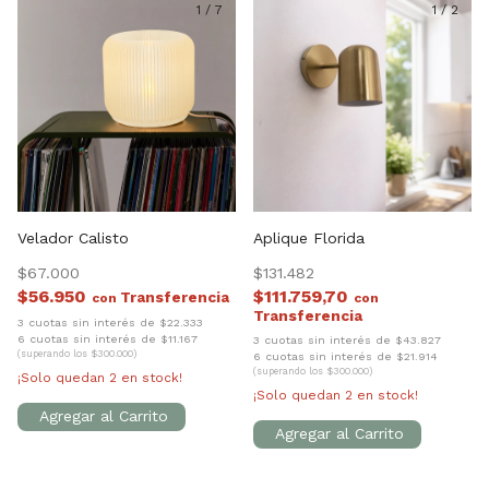
1
/
7
1
/
2
Velador Calisto
Aplique Florida
$67.000
$131.482
$56.950
$111.759,70
con
con
3 cuotas sin interés de $22.333
6 cuotas sin interés de $11.167
3 cuotas sin interés de $43.827
(superando los $300.000)
6 cuotas sin interés de $21.914
(superando los $300.000)
¡Solo quedan
2
en stock!
¡Solo quedan
2
en stock!