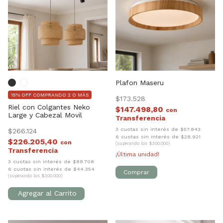
Plafon Maseru
15% OFF COMPRANDO 2 O MÁS
$173.528
Riel con Colgantes Neko
$147.498,80
con
Large y Cabezal Movil
3 cuotas sin interés de $57.843
$266.124
6 cuotas sin interés de $28.921
$226.205,40
con
(superando los $300.000)
¡Última unidad!
3 cuotas sin interés de $88.708
6 cuotas sin interés de $44.354
(superando los $300.000)