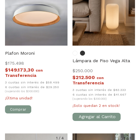
Plafon Moroni
Lámpara de Piso Vega Alta
$175.498
$149.173,30
con
$250.000
$212.500
con
3 cuotas sin interés de $58.499
6 cuotas sin interés de $29.250
3 cuotas sin interés de $83.333
(superando los $300.000)
6 cuotas sin interés de $41.667
¡Última unidad!
(superando los $300.000)
¡Solo quedan
2
en stock!
1
/
4
1
/
3