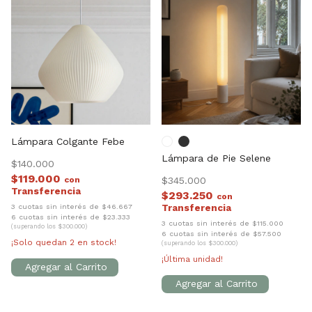
Lámpara Colgante Febe
Lámpara de Pie Selene
$140.000
$119.000
con
$345.000
$293.250
con
3 cuotas sin interés de $46.667
6 cuotas sin interés de $23.333
3 cuotas sin interés de $115.000
(superando los $300.000)
6 cuotas sin interés de $57.500
¡Solo quedan
2
en stock!
(superando los $300.000)
¡Última unidad!