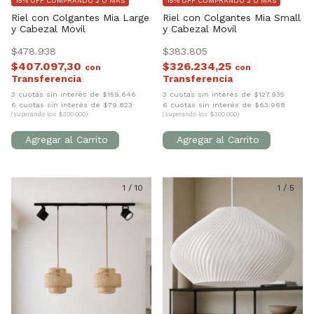
15% OFF COMPRANDO 2 O MÁS
15% OFF COMPRANDO 2 O MÁS
Riel con Colgantes Mia Large
Riel con Colgantes Mia Small
y Cabezal Movil
y Cabezal Movil
$478.938
$383.805
$407.097,30
$326.234,25
con
con
3 cuotas sin interés de $159.646
3 cuotas sin interés de $127.935
6 cuotas sin interés de $79.823
6 cuotas sin interés de $63.968
(superando los $300.000)
(superando los $300.000)
1
/
10
1
/
5