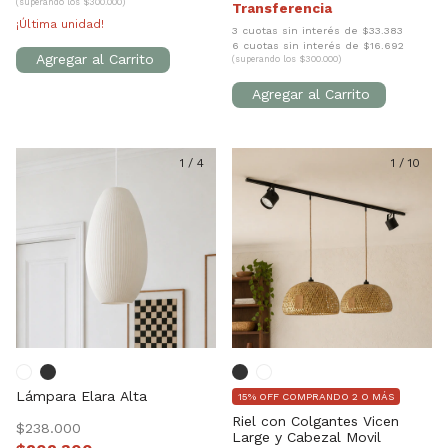
(superando los $300.000)
¡Última unidad!
3 cuotas sin interés de $33.383
6 cuotas sin interés de $16.692
(superando los $300.000)
1
/
4
1
/
10
Lámpara Elara Alta
15% OFF COMPRANDO 2 O MÁS
Riel con Colgantes Vicen
$238.000
Large y Cabezal Movil