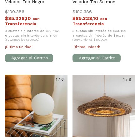
Velador Teo Negro
Velador Teo Salmon
$100.386
$100.386
$85.328,10
$85.328,10
con
con
3 cuotas sin interés de $33.462
3 cuotas sin interés de $33.462
6 cuotas sin interés de $16.731
6 cuotas sin interés de $16.731
(superando los $300.000)
(superando los $300.000)
¡Última unidad!
¡Última unidad!
1
/
6
1
/
8