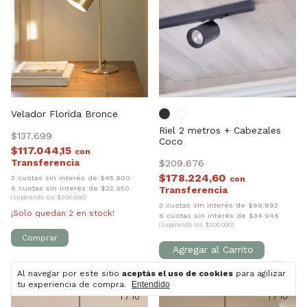
Velador Florida Bronce
Riel 2 metros + Cabezales
$137.699
Coco
$117.044,15
con
$209.676
$178.224,60
3 cuotas sin interés de $45.900
con
6 cuotas sin interés de $22.950
(superando los $300.000)
3 cuotas sin interés de $69.892
¡Solo quedan
2
en stock!
6 cuotas sin interés de $34.946
(superando los $300.000)
Al navegar por este sitio
aceptás el uso de cookies
para agilizar
tu experiencia de compra.
Entendido
1
/
10
1
/
10