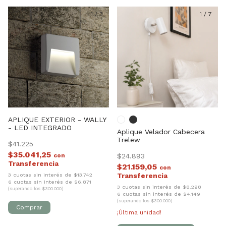
1
/
3
1
/
7
APLIQUE EXTERIOR - WALLY
- LED INTEGRADO
Aplique Velador Cabecera
Trelew
$41.225
$35.041,25
con
$24.893
$21.159,05
con
3 cuotas sin interés de $13.742
6 cuotas sin interés de $6.871
3 cuotas sin interés de $8.298
(superando los $300.000)
6 cuotas sin interés de $4.149
(superando los $300.000)
¡Última unidad!