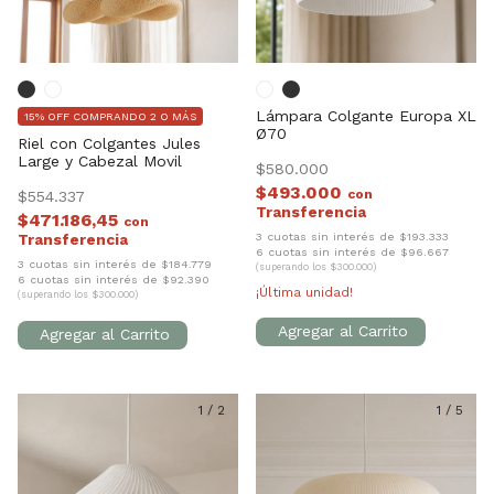
Lámpara Colgante Europa XL
15% OFF COMPRANDO 2 O MÁS
Ø70
Riel con Colgantes Jules
Large y Cabezal Movil
$580.000
$493.000
con
$554.337
$471.186,45
con
3 cuotas sin interés de $193.333
6 cuotas sin interés de $96.667
3 cuotas sin interés de $184.779
(superando los $300.000)
6 cuotas sin interés de $92.390
¡Última unidad!
(superando los $300.000)
1
/
2
1
/
5