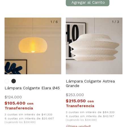
1
/
6
1
/
3
Lámpara Colgante Astrea
Grande
Lámpara Colgante Elara Ø45
$253.000
$124.000
$215.050
con
$105.400
con
3 cuotas sin interés de $84.333
3 cuotas sin interés de $41.333
6 cuotas sin interés de $42.167
6 cuotas sin interés de $20.667
(superando los $300.000)
(superando los $300.000)
¡Última unidad!