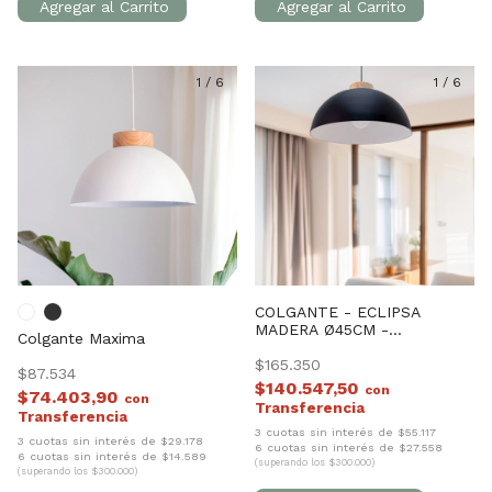
1
/
6
1
/
6
COLGANTE - ECLIPSA
MADERA Ø45CM -
Colgante Maxima
SEMIESFERICO
$165.350
$87.534
$140.547,50
con
$74.403,90
con
3 cuotas sin interés de $55.117
3 cuotas sin interés de $29.178
6 cuotas sin interés de $27.558
6 cuotas sin interés de $14.589
(superando los $300.000)
(superando los $300.000)