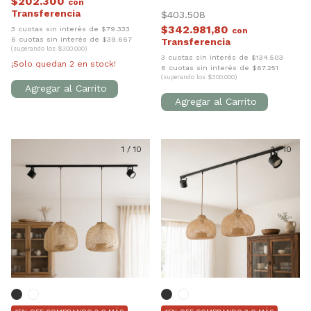
$202.300
con
$403.508
$342.981,80
3 cuotas sin interés de $79.333
con
6 cuotas sin interés de $39.667
(superando los $300.000)
3 cuotas sin interés de $134.503
¡Solo quedan
2
en stock!
6 cuotas sin interés de $67.251
(superando los $300.000)
1
/
10
1
/
10