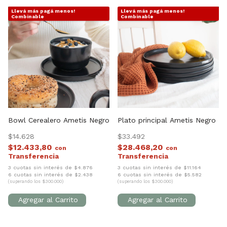
Llevá más pagá menos!
Llevá más pagá menos!
1
/
4
1
/
4
Combinable
Combinable
Bowl Cerealero Ametis Negro
Plato principal Ametis Negro
$14.628
$33.492
$12.433,80
$28.468,20
con
con
3 cuotas sin interés de $4.876
3 cuotas sin interés de $11.164
6 cuotas sin interés de $2.438
6 cuotas sin interés de $5.582
(superando los $300.000)
(superando los $300.000)