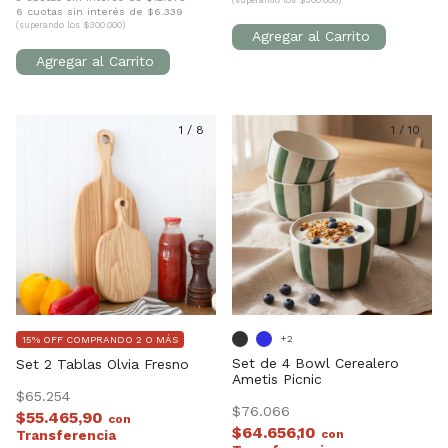
(superando los $300.000)
6 cuotas sin interés de $6.339
(superando los $300.000)
1
/
8
1
/
10
+2
15% OFF COMPRANDO 2 O MÁS
Set de 4 Bowl Cerealero
Set 2 Tablas Olvia Fresno
Ametis Picnic
$65.254
$76.066
$55.465,90
con
$64.656,10
con