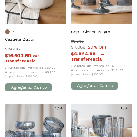
Copa Sienna Negro
+1
Cazuela Zuppi
$8.860
$7.088
20
% OFF
$19.416
$6.024,80
con
$16.503,60
con
3 cuotas sin interés de $236.267
3 cuotas sin interés de $6.472
6 cuotas sin interés de $118.133
6 cuotas sin interés de $3.236
(superando los $300.000)
(superando los $300.000)
1
/
4
1
/
6