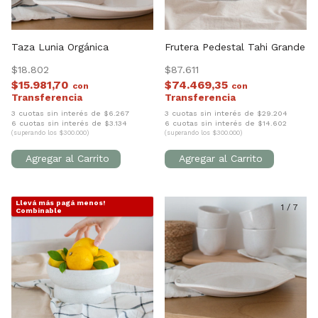
Taza Lunia Orgánica
Frutera Pedestal Tahi Grande
$18.802
$87.611
$15.981,70
$74.469,35
con
con
3 cuotas sin interés de $6.267
3 cuotas sin interés de $29.204
6 cuotas sin interés de $3.134
6 cuotas sin interés de $14.602
(superando los $300.000)
(superando los $300.000)
Llevá más pagá menos!
1
/
7
1
/
7
Combinable