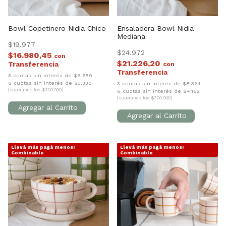
Bowl Copetinero Nidia Chico
Ensaladera Bowl Nidia
Mediana
$19.977
$24.972
$16.980,45
con
$21.226,20
con
3 cuotas sin interés de $6.659
6 cuotas sin interés de $3.330
3 cuotas sin interés de $8.324
(superando los $300.000)
6 cuotas sin interés de $4.162
(superando los $300.000)
Llevá más pagá menos!
Llevá más pagá menos!
1
/
7
1
/
5
Combinable
Combinable