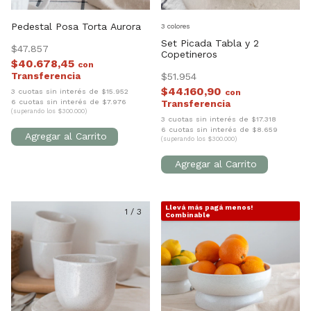
Pedestal Posa Torta Aurora
3 colores
Set Picada Tabla y 2
$47.857
Copetineros
$40.678,45
con
$51.954
$44.160,90
3 cuotas sin interés de $15.952
con
6 cuotas sin interés de $7.976
(superando los $300.000)
3 cuotas sin interés de $17.318
6 cuotas sin interés de $8.659
(superando los $300.000)
Llevá más pagá menos!
1
/
3
1
/
7
Combinable