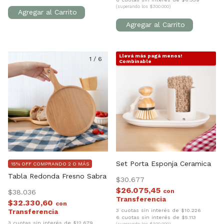
(superando los $300.000)
Llevá más pagá menos!
1
/
6
1
/
5
Combinable
Set Porta Esponja Ceramica
15% OFF COMPRANDO 2 O MÁS
Tabla Redonda Fresno Sabra
$30.677
$26.075,45
con
$38.036
$32.330,60
con
3 cuotas sin interés de $10.226
6 cuotas sin interés de $5.113
3 cuotas sin interés de $12.679