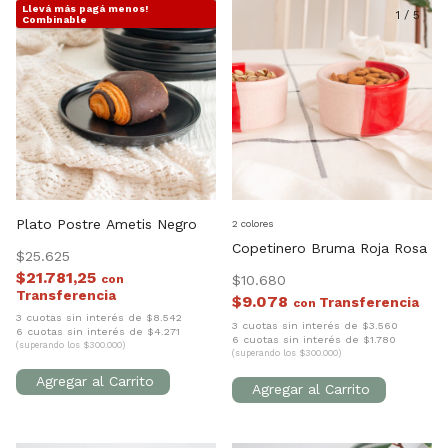
Llevá más pagá menos!
1
/
3
1
/
5
Combinable
Plato Postre Ametis Negro
2 colores
Copetinero Bruma Roja Rosa
$25.625
$21.781,25
con
$10.680
$9.078
con
3 cuotas sin interés de $8.542
3 cuotas sin interés de $3.560
6 cuotas sin interés de $4.271
6 cuotas sin interés de $1.780
(superando los $300.000)
(superando los $300.000)