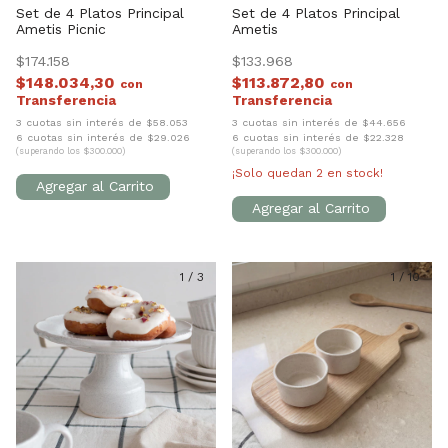
Set de 4 Platos Principal
Set de 4 Platos Principal
Ametis Picnic
Ametis
$174.158
$133.968
$148.034,30
$113.872,80
con
con
3 cuotas sin interés de $58.053
3 cuotas sin interés de $44.656
6 cuotas sin interés de $29.026
6 cuotas sin interés de $22.328
(superando los $300.000)
(superando los $300.000)
¡Solo quedan
2
en stock!
1
/
3
1
/
10