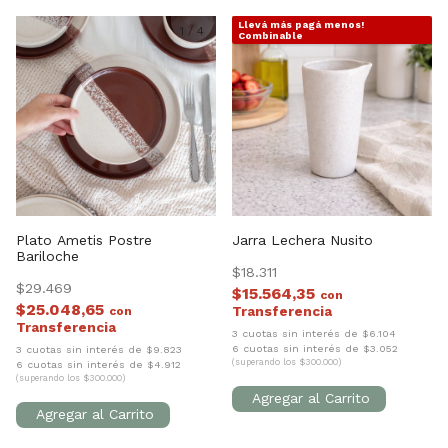
Llevá más pagá menos!
1
/
4
1
/
3
Combinable
Plato Ametis Postre
Jarra Lechera Nusito
Bariloche
$18.311
$29.469
$15.564,35
con
$25.048,65
con
3 cuotas sin interés de $6.104
6 cuotas sin interés de $3.052
3 cuotas sin interés de $9.823
(superando los $300.000)
6 cuotas sin interés de $4.912
(superando los $300.000)