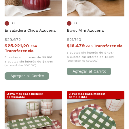
+1
+1
Ensaladera Chica Azucena
Bowl Mini Azucena
$29.672
$21.740
$25.221,20
$18.479
con
con
3 cuotas sin interés de $7.247
6 cuotas sin interés de $3.623
3 cuotas sin interés de $9.891
(superando los $300.000)
6 cuotas sin interés de $4.945
(superando los $300.000)
Llevá más pagá menos!
Llevá más pagá menos!
1
/
7
1
/
10
Combinable
Combinable