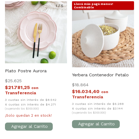
Llevá más pagá menos!
1
/
5
1
/
4
Combinable
Plato Postre Aurora
Yerbera Contenedor Petalo
$25.625
$18.864
$21.781,25
con
$16.034,40
con
3 cuotas sin interés de $8.542
3 cuotas sin interés de $6.288
6 cuotas sin interés de $4.271
6 cuotas sin interés de $3.144
(superando los $300.000)
(superando los $300.000)
¡Solo quedan
2
en stock!