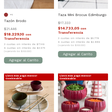
Taza Mini Brocus Edimburgo
+1
Tazón Brodo
$17.333
$14.733,05
$21.446
con
$18.229,10
con
3 cuotas sin interés de $5.778
6 cuotas sin interés de $2.889
3 cuotas sin interés de $7.149
(superando los $300.000)
6 cuotas sin interés de $3.574
(superando los $300.000)
Llevá más pagá menos!
Llevá más pagá menos!
1
/
4
1
/
6
Combinable
Combinable