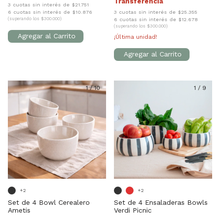
3 cuotas sin interés de $21.751
6 cuotas sin interés de $10.876
3 cuotas sin interés de $25.355
(superando los $300.000)
6 cuotas sin interés de $12.678
(superando los $300.000)
¡Última unidad!
1
/
10
1
/
9
+2
+2
Set de 4 Bowl Cerealero
Set de 4 Ensaladeras Bowls
Ametis
Verdi Picnic