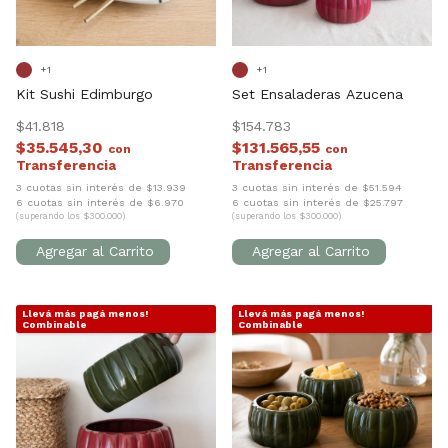
+1
+1
Kit Sushi Edimburgo
Set Ensaladeras Azucena
$41.818
$154.783
$35.545,30
$131.565,55
con
con
3 cuotas sin interés de $13.939
3 cuotas sin interés de $51.594
6 cuotas sin interés de $6.970
6 cuotas sin interés de $25.797
(superando los $300.000)
(superando los $300.000)
Llevá más pagá menos!
Llevá más pagá menos!
1
/
9
1
/
10
Combinable
Combinable