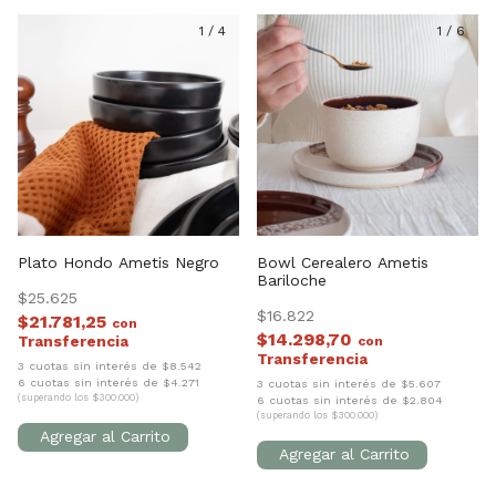
1
/
4
1
/
6
Plato Hondo Ametis Negro
Bowl Cerealero Ametis
Bariloche
$25.625
$16.822
$21.781,25
con
$14.298,70
con
3 cuotas sin interés de $8.542
6 cuotas sin interés de $4.271
3 cuotas sin interés de $5.607
(superando los $300.000)
6 cuotas sin interés de $2.804
(superando los $300.000)