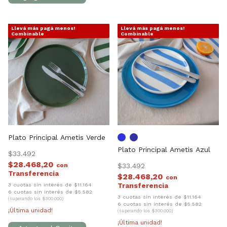
Llevá más pagá menos!
Llevá más pagá menos!
1
/
5
1
/
4
Combinable
Combinable
Plato Principal Ametis Verde
Plato Principal Ametis Azul
$33.492
$28.468,20
con
$33.492
$28.468,20
con
3 cuotas sin interés de $11.164
6 cuotas sin interés de $5.582
3 cuotas sin interés de $11.164
(superando los $300.000)
6 cuotas sin interés de $5.582
¡Última unidad!
(superando los $300.000)
¡Última unidad!