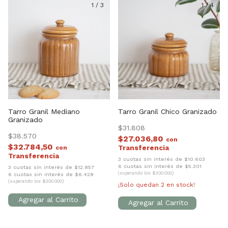
1
/
3
1
/
4
Tarro Granil Mediano
Tarro Granil Chico Granizado
Granizado
$31.808
$38.570
$27.036,80
con
$32.784,50
con
3 cuotas sin interés de $10.603
6 cuotas sin interés de $5.301
3 cuotas sin interés de $12.857
(superando los $300.000)
6 cuotas sin interés de $6.428
(superando los $300.000)
¡Solo quedan
2
en stock!