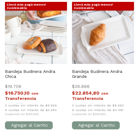
Llevá más pagá menos!
Llevá más pagá menos!
1
/
3
1
/
3
Combinable
Combinable
Bandeja Budinera Andra
Bandeja Budinera Andra
Chica
Grande
$19.706
$26.888
$16.750,10
$22.854,80
con
con
3 cuotas sin interés de $6.569
3 cuotas sin interés de $8.963
6 cuotas sin interés de $3.284
6 cuotas sin interés de $4.481
(superando los $300.000)
(superando los $300.000)