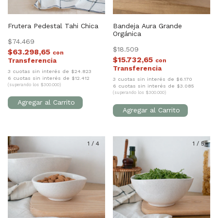
Frutera Pedestal Tahi Chica
Bandeja Aura Grande
Orgánica
$74.469
$18.509
$63.298,65
con
$15.732,65
con
3 cuotas sin interés de $24.823
6 cuotas sin interés de $12.412
3 cuotas sin interés de $6.170
(superando los $300.000)
6 cuotas sin interés de $3.085
(superando los $300.000)
1
/
4
1
/
5