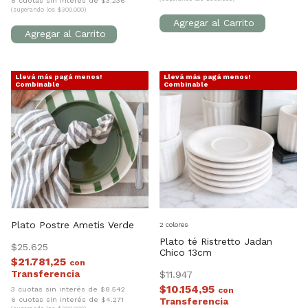
6 cuotas sin interés de $3.236
(superando los $300.000)
Llevá más pagá menos!
Llevá más pagá menos!
1
/
4
1
/
4
Combinable
Combinable
Plato Postre Ametis Verde
2 colores
Plato té Ristretto Jadan
$25.625
Chico 13cm
$21.781,25
con
$11.947
$10.154,95
3 cuotas sin interés de $8.542
con
6 cuotas sin interés de $4.271