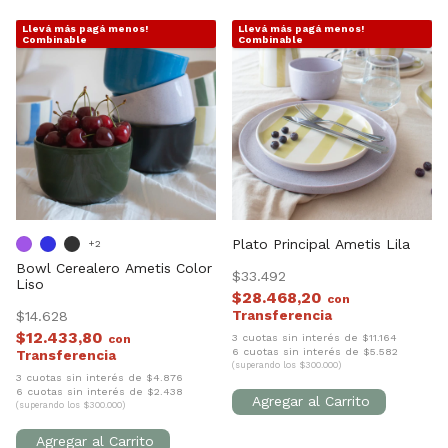
Llevá más pagá menos!
Llevá más pagá menos!
1
/
10
1
/
6
Combinable
Combinable
Plato Principal Ametis Lila
+2
Bowl Cerealero Ametis Color
$33.492
Liso
$28.468,20
con
$14.628
$12.433,80
3 cuotas sin interés de $11.164
con
6 cuotas sin interés de $5.582
(superando los $300.000)
3 cuotas sin interés de $4.876
6 cuotas sin interés de $2.438
(superando los $300.000)