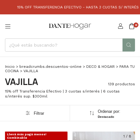
FERENCIA EFECTIVO - HASTA 3 CUOTAS S/ INTERÉS (SIN MÍNIMO) | 6 CUOTAS
0
Inicio
>
breadcrumbs.descuentos-online
>
DECO & HOGAR
>
PARA TU
COCINA
>
VAJILLA
VAJILLA
139 productos
15% off Transferencia Efectivo | 3 cuotas s/interés | 6 cuotas
s/interés sup. $300mil
Ordenar por:
Filtrar
Destacado
Llevá más pagá menos!
1
/
6
1
/
8
Combinable