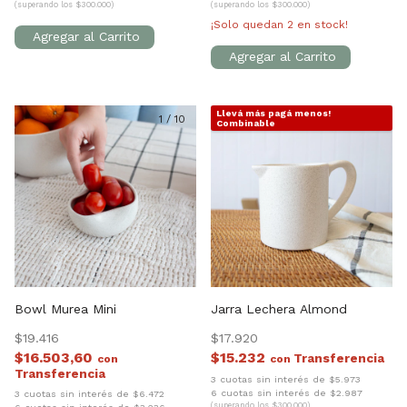
(superando los $300.000)
(superando los $300.000)
¡Solo quedan
2
en stock!
Llevá más pagá menos!
1
/
10
1
/
2
Combinable
Bowl Murea Mini
Jarra Lechera Almond
$19.416
$17.920
$16.503,60
$15.232
con
con
3 cuotas sin interés de $5.973
6 cuotas sin interés de $2.987
3 cuotas sin interés de $6.472
(superando los $300.000)