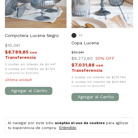
Compotera Lucena Negro
+1
Copa Lucena
$10.341
$8.789,85
con
$10.341
$8.272,80
20
% OFF
$7.031,88
3 cuotas sin interés de $3.447
con
6 cuotas sin interés de $1.724
(superando los $300.000)
3 cuotas sin interés de $275.760
¡Última unidad!
6 cuotas sin interés de $137.880
(superando los $300.000)
2
/
3
Al navegar por este sitio
aceptás el uso de cookies
para agilizar
tu experiencia de compra.
Entendido