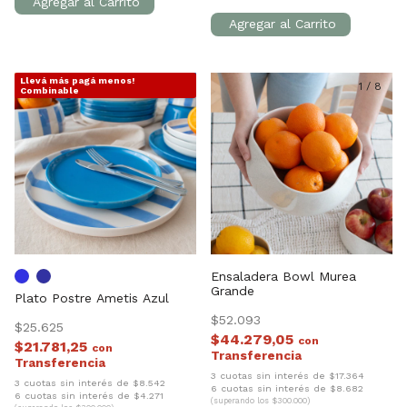
Llevá más pagá menos!
1
/
6
1
/
8
Combinable
Ensaladera Bowl Murea
Grande
Plato Postre Ametis Azul
$52.093
$25.625
$44.279,05
con
$21.781,25
con
3 cuotas sin interés de $17.364
3 cuotas sin interés de $8.542
6 cuotas sin interés de $8.682
6 cuotas sin interés de $4.271
(superando los $300.000)