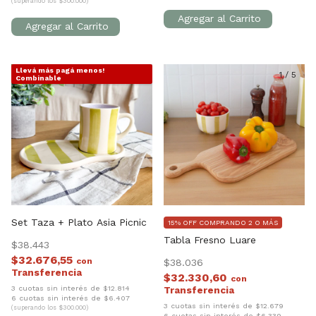
(superando los $300.000)
Llevá más pagá menos!
1
/
3
1
/
5
Combinable
Set Taza + Plato Asia Picnic
15% OFF COMPRANDO 2 O MÁS
Tabla Fresno Luare
$38.443
$32.676,55
con
$38.036
$32.330,60
con
3 cuotas sin interés de $12.814
6 cuotas sin interés de $6.407
3 cuotas sin interés de $12.679
(superando los $300.000)
6 cuotas sin interés de $6.339