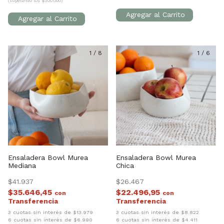
(superando los $300.000)
1
/
8
1
/
6
Ensaladera Bowl Murea
Ensaladera Bowl Murea
Mediana
Chica
$41.937
$26.467
$35.646,45
$22.496,95
con
con
3 cuotas sin interés de $13.979
3 cuotas sin interés de $8.822
6 cuotas sin interés de $6.990
6 cuotas sin interés de $4.411