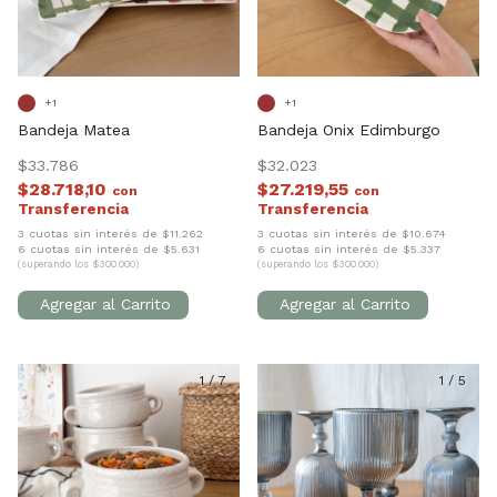
+1
+1
Bandeja Matea
Bandeja Onix Edimburgo
$33.786
$32.023
$28.718,10
$27.219,55
con
con
3 cuotas sin interés de $11.262
3 cuotas sin interés de $10.674
6 cuotas sin interés de $5.631
6 cuotas sin interés de $5.337
(superando los $300.000)
(superando los $300.000)
1
/
7
1
/
5