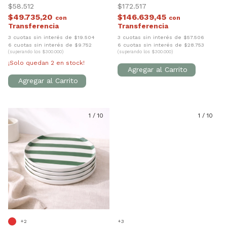
$58.512
$172.517
$49.735,20
$146.639,45
con
con
3 cuotas sin interés de $19.504
3 cuotas sin interés de $57.506
6 cuotas sin interés de $9.752
6 cuotas sin interés de $28.753
(superando los $300.000)
(superando los $300.000)
¡Solo quedan
2
en stock!
1
/
10
1
/
10
+2
+3