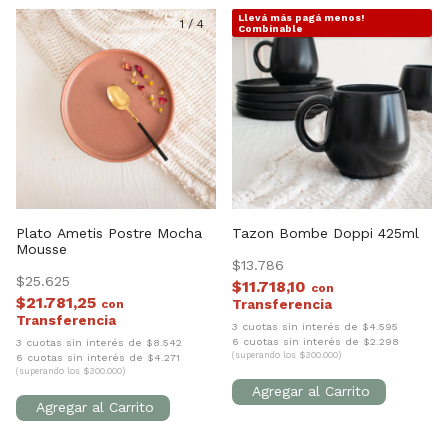
Llevá más pagá menos!
1
/
4
1
/
4
Combinable
Plato Ametis Postre Mocha
Tazon Bombe Doppi 425ml
Mousse
$13.786
$25.625
$11.718,10
con
$21.781,25
con
3 cuotas sin interés de $4.595
6 cuotas sin interés de $2.298
3 cuotas sin interés de $8.542
(superando los $300.000)
6 cuotas sin interés de $4.271
(superando los $300.000)