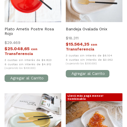
Plato Ametis Postre Rosa
Bandeja Ovalada Onix
Rojo
$18.311
$29.469
$15.564,35
con
$25.048,65
con
3 cuotas sin interés de $6.104
6 cuotas sin interés de $3.052
3 cuotas sin interés de $9.823
(superando los $300.000)
6 cuotas sin interés de $4.912
(superando los $300.000)
Llevá más pagá menos!
1
/
5
1
/
5
Combinable