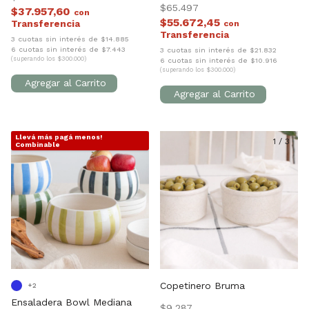
$65.497
$37.957,60
con
$55.672,45
con
3 cuotas sin interés de $14.885
6 cuotas sin interés de $7.443
3 cuotas sin interés de $21.832
(superando los $300.000)
6 cuotas sin interés de $10.916
(superando los $300.000)
Llevá más pagá menos!
1
/
10
1
/
3
Combinable
Copetinero Bruma
+2
Ensaladera Bowl Mediana
$9.287