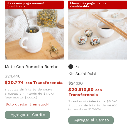
Llevá más pagá menos!
Llevá más pagá menos!
1
/
3
1
/
7
Combinable
Combinable
Mate Con Bombilla Rumbo
+2
Kit Sushi Rubi
$24.440
$20.774
con
$24.130
$20.510,50
3 cuotas sin interés de $8.147
con
6 cuotas sin interés de $4.073
(superando los $300.000)
3 cuotas sin interés de $8.043
¡Solo quedan
2
en stock!
6 cuotas sin interés de $4.022
(superando los $300.000)