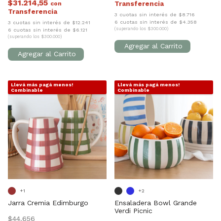
$31.214,55
con
3 cuotas sin interés de $8.716
6 cuotas sin interés de $4.358
3 cuotas sin interés de $12.241
(superando los $300.000)
6 cuotas sin interés de $6.121
(superando los $300.000)
Llevá más pagá menos!
Llevá más pagá menos!
1
/
6
1
/
8
Combinable
Combinable
+1
+2
Jarra Cremia Edimburgo
Ensaladera Bowl Grande
Verdi Picnic
$44.656