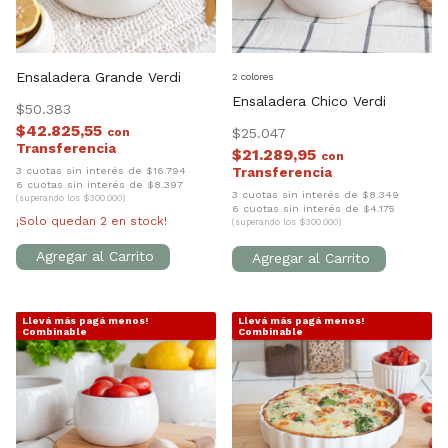
Ensaladera Grande Verdi
2 colores
Ensaladera Chico Verdi
$50.383
$42.825,55
con
$25.047
$21.289,95
con
3 cuotas sin interés de $16.794
6 cuotas sin interés de $8.397
3 cuotas sin interés de $8.349
(superando los $300.000)
6 cuotas sin interés de $4.175
¡Solo quedan
2
en stock!
(superando los $300.000)
Llevá más pagá menos!
Llevá más pagá menos!
1
/
8
1
/
9
Combinable
Combinable