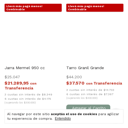
Llevá más pagá menos!
Llevá más pagá menos!
1
/
5
1
/
5
Combinable
Combinable
Jarra Mermel 950 cc
Tarro Granil Grande
$25.047
$44.200
$21.289,95
$37.570
con
con
3 cuotas sin interés de $14.733
6 cuotas sin interés de $7.367
3 cuotas sin interés de $8.349
(superando los $300.000)
6 cuotas sin interés de $4.175
(superando los $300.000)
Al navegar por este sitio
aceptás el uso de cookies
para agilizar
tu experiencia de compra.
Entendido