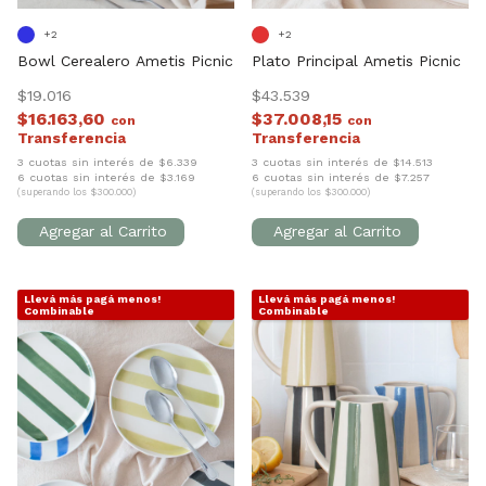
+2
+2
Bowl Cerealero Ametis Picnic
Plato Principal Ametis Picnic
$19.016
$43.539
$16.163,60
$37.008,15
con
con
3 cuotas sin interés de $6.339
3 cuotas sin interés de $14.513
6 cuotas sin interés de $3.169
6 cuotas sin interés de $7.257
(superando los $300.000)
(superando los $300.000)
Llevá más pagá menos!
Llevá más pagá menos!
1
/
10
1
/
7
Combinable
Combinable