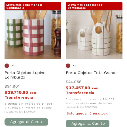
Llevá más pagá menos!
Llevá más pagá menos!
1
/
6
1
/
6
Combinable
Combinable
+1
+1
Porta Objetos Lupino
Porta Objetos Tota Grande
Edimburgo
$44.068
$34.961
$37.457,80
con
$29.716,85
con
3 cuotas sin interés de $14.689
6 cuotas sin interés de $7.345
3 cuotas sin interés de $11.654
(superando los $300.000)
6 cuotas sin interés de $5.827
(superando los $300.000)
¡Solo quedan
2
en stock!