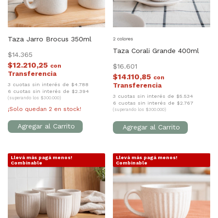
Taza Jarro Brocus 350ml
2 colores
Taza Corali Grande 400ml
$14.365
$12.210,25
con
$16.601
$14.110,85
con
3 cuotas sin interés de $4.788
6 cuotas sin interés de $2.394
3 cuotas sin interés de $5.534
(superando los $300.000)
6 cuotas sin interés de $2.767
¡Solo quedan
2
en stock!
(superando los $300.000)
Llevá más pagá menos!
Llevá más pagá menos!
1
/
9
1
/
7
Combinable
Combinable