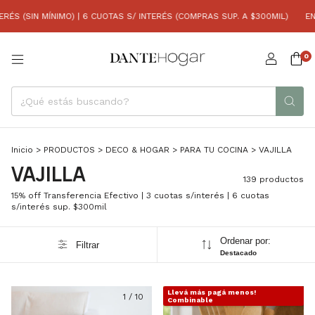
 CUOTAS S/ INTERÉS (COMPRAS SUP. A $300MIL)
ENVIO GRATIS X MOTO A
0
Inicio
>
PRODUCTOS
>
DECO & HOGAR
>
PARA TU COCINA
>
VAJILLA
VAJILLA
139 productos
15% off Transferencia Efectivo | 3 cuotas s/interés | 6 cuotas
s/interés sup. $300mil
Ordenar por:
Filtrar
Destacado
Llevá más pagá menos!
1
/
10
1
/
8
Combinable