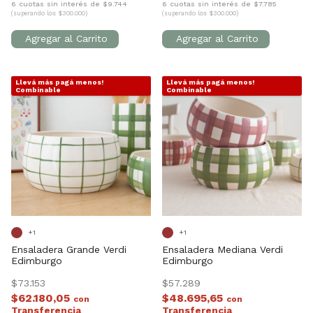
6 cuotas sin interés de $9.744
6 cuotas sin interés de $7.785
(superando los $300.000)
(superando los $300.000)
Llevá más pagá menos!
Llevá más pagá menos!
1
/
7
1
/
5
Combinable
Combinable
+1
+1
Ensaladera Grande Verdi
Ensaladera Mediana Verdi
Edimburgo
Edimburgo
$73.153
$57.289
$62.180,05
$48.695,65
con
con