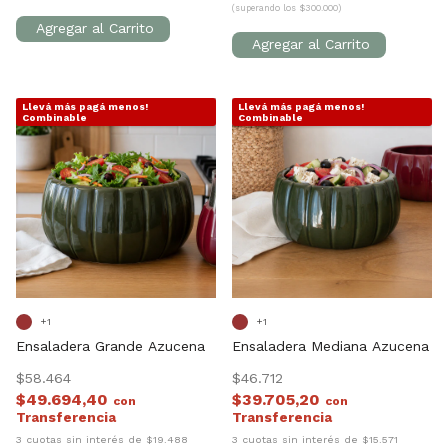
(superando los $300.000)
Llevá más pagá menos!
Llevá más pagá menos!
1
/
7
1
/
9
Combinable
Combinable
+1
+1
Ensaladera Grande Azucena
Ensaladera Mediana Azucena
$58.464
$46.712
$49.694,40
$39.705,20
con
con
3 cuotas sin interés de $19.488
3 cuotas sin interés de $15.571