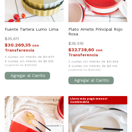
Fuente Tartera Lumo Lima
Plato Ametis Principal Rojo
Rosa
$35.611
$38.516
$30.269,35
con
$32.738,60
con
3 cuotas sin interés de $11.870
6 cuotas sin interés de $5.935
3 cuotas sin interés de $12.839
(superando los $300.000)
6 cuotas sin interés de $6.419
(superando los $300.000)
Llevá más pagá menos!
1
/
4
1
/
7
Combinable