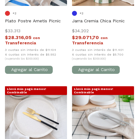
+2
+2
Plato Postre Ametis Picnic
Jarra Cremia Chica Picnic
$33.313
$34.202
$28.316,05
$29.071,70
con
con
3 cuotas sin interés de $11.104
3 cuotas sin interés de $11.401
6 cuotas sin interés de $5.552
6 cuotas sin interés de $5.700
(superando los $300.000)
(superando los $300.000)
Llevá más pagá menos!
Llevá más pagá menos!
1
/
7
1
/
7
Combinable
Combinable