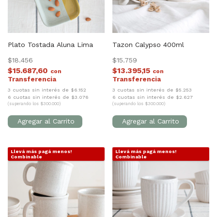
Plato Tostada Aluna Lima
Tazon Calypso 400ml
$18.456
$15.759
$15.687,60
$13.395,15
con
con
3 cuotas sin interés de $6.152
3 cuotas sin interés de $5.253
6 cuotas sin interés de $3.076
6 cuotas sin interés de $2.627
(superando los $300.000)
(superando los $300.000)
Llevá más pagá menos!
Llevá más pagá menos!
1
/
7
1
/
9
Combinable
Combinable