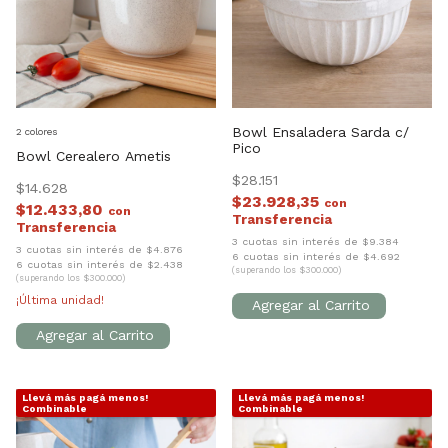
Bowl Ensaladera Sarda c/
2 colores
Pico
Bowl Cerealero Ametis
$28.151
$14.628
$23.928,35
con
$12.433,80
con
3 cuotas sin interés de $9.384
3 cuotas sin interés de $4.876
6 cuotas sin interés de $4.692
6 cuotas sin interés de $2.438
(superando los $300.000)
(superando los $300.000)
¡Última unidad!
Llevá más pagá menos!
Llevá más pagá menos!
1
/
5
1
/
4
Combinable
Combinable