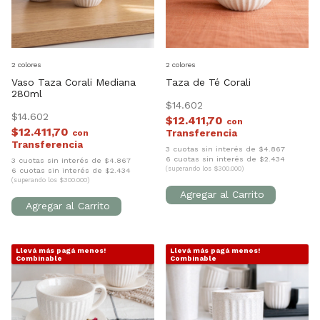
2 colores
2 colores
Vaso Taza Corali Mediana
Taza de Té Corali
280ml
$14.602
$14.602
$12.411,70
con
$12.411,70
con
3 cuotas sin interés de $4.867
6 cuotas sin interés de $2.434
3 cuotas sin interés de $4.867
(superando los $300.000)
6 cuotas sin interés de $2.434
(superando los $300.000)
Llevá más pagá menos!
Llevá más pagá menos!
1
/
4
1
/
6
Combinable
Combinable