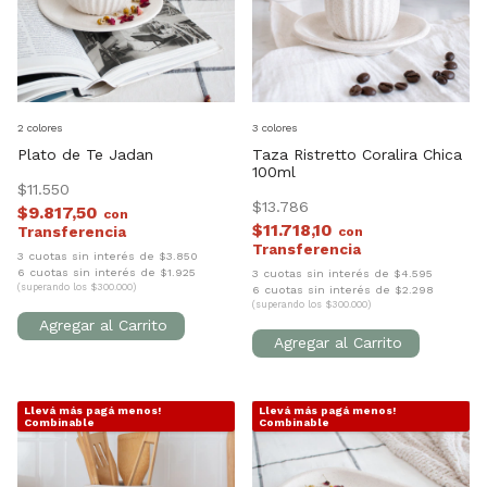
2 colores
3 colores
Plato de Te Jadan
Taza Ristretto Coralira Chica
100ml
$11.550
$13.786
$9.817,50
con
$11.718,10
con
3 cuotas sin interés de $3.850
6 cuotas sin interés de $1.925
3 cuotas sin interés de $4.595
(superando los $300.000)
6 cuotas sin interés de $2.298
(superando los $300.000)
Llevá más pagá menos!
Llevá más pagá menos!
1
/
5
1
/
5
Combinable
Combinable