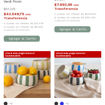
Verdi Picnic
$7.893,95
con
$51.235
$43.549,75
3 cuotas sin interés de $309.567
con
6 cuotas sin interés de $154.783
(superando los $300.000)
3 cuotas sin interés de $17.078
6 cuotas sin interés de $8.539
(superando los $300.000)
Llevá más pagá menos!
Llevá más pagá menos!
1
/
8
1
/
9
Combinable
Combinable
+2
+2