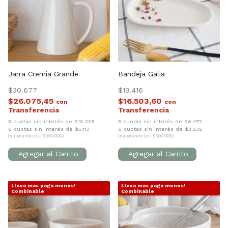
Jarra Cremia Grande
Bandeja Galia
$30.677
$19.416
$26.075,45
$16.503,60
con
con
3 cuotas sin interés de $10.226
3 cuotas sin interés de $6.472
6 cuotas sin interés de $5.113
6 cuotas sin interés de $3.236
(superando los $300.000)
(superando los $300.000)
Llevá más pagá menos!
Llevá más pagá menos!
1
/
7
1
/
8
Combinable
Combinable