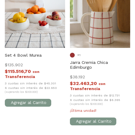
Set 4 Bowl Murea
+1
Jarra Cremia Chica
$135.902
Edimburgo
$115.516,70
con
$38.192
$32.463,20
3 cuotas sin interés de $45.301
con
6 cuotas sin interés de $22.650
(superando los $300.000)
3 cuotas sin interés de $12.731
6 cuotas sin interés de $6.365
(superando los $300.000)
¡Última unidad!