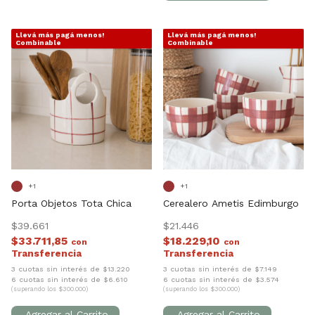
Llevá más pagá menos!
Llevá más pagá menos!
1
/
7
1
/
10
Combinable
Combinable
+1
+1
Porta Objetos Tota Chica
Cerealero Ametis Edimburgo
$39.661
$21.446
$33.711,85
$18.229,10
con
con
3 cuotas sin interés de $13.220
3 cuotas sin interés de $7.149
6 cuotas sin interés de $6.610
6 cuotas sin interés de $3.574
(superando los $300.000)
(superando los $300.000)