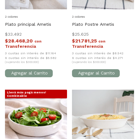
2 colores
2 colores
Plato principal Ametis
Plato Postre Ametis
$33.492
$25.625
$28.468,20
$21.781,25
con
con
3 cuotas sin interés de $11.164
3 cuotas sin interés de $8.542
6 cuotas sin interés de $5.582
6 cuotas sin interés de $4.271
(superando los $300.000)
(superando los $300.000)
Llevá más pagá menos!
1
/
7
1
/
3
Combinable