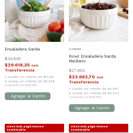
Ensaladera Sarda
2 colores
Bowl Ensaladera Sarda
$34.845
Mediano
$29.618,25
con
$27.862
$23.682,70
3 cuotas sin interés de $11.615
con
6 cuotas sin interés de $5.808
(superando los $300.000)
3 cuotas sin interés de $9.287
6 cuotas sin interés de $4.644
(superando los $300.000)
Llevá más pagá menos!
Llevá más pagá menos!
1
/
5
1
/
7
Combinable
Combinable