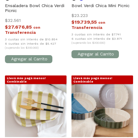
Ensaladera Bowl Chica Verdi
Bowl Verdi Chica Mini Picnic
Picnic
$23.223
$32.561
$19.739,55
con
$27.676,85
con
3 cuotas sin interés de $7.741
6 cuotas sin interés de $3.871
3 cuotas sin interés de $10.854
(superando los $300.000)
6 cuotas sin interés de $5.427
(superando los $300.000)
Llevá más pagá menos!
Llevá más pagá menos!
1
/
10
1
/
10
Combinable
Combinable