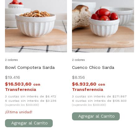
2 colores
2 colores
Bowl Compotera Sarda
Cuenco Chico Sarda
$19.416
$8.156
$16.503,60
$6.932,60
con
con
3 cuotas sin interés de $6.472
3 cuotas sin interés de $271.867
6 cuotas sin interés de $3.236
6 cuotas sin interés de $135.933
(superando los $300.000)
(superando los $300.000)
¡Última unidad!