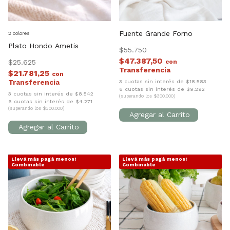
Fuente Grande Forno
2 colores
Plato Hondo Ametis
$55.750
$47.387,50
$25.625
con
$21.781,25
con
3 cuotas sin interés de $18.583
6 cuotas sin interés de $9.292
3 cuotas sin interés de $8.542
(superando los $300.000)
6 cuotas sin interés de $4.271
(superando los $300.000)
Llevá más pagá menos!
Llevá más pagá menos!
1
/
8
1
/
9
Combinable
Combinable