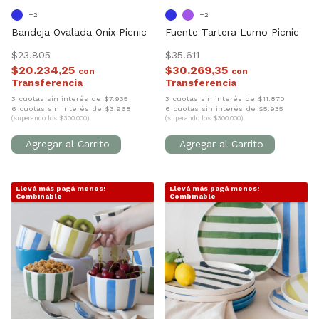
+2
+2
Bandeja Ovalada Onix Picnic
Fuente Tartera Lumo Picnic
$23.805
$35.611
$20.234,25
$30.269,35
con
con
3 cuotas sin interés de $7.935
3 cuotas sin interés de $11.870
6 cuotas sin interés de $3.968
6 cuotas sin interés de $5.935
(superando los $300.000)
(superando los $300.000)
Llevá más pagá menos!
Llevá más pagá menos!
1
/
8
1
/
10
Combinable
Combinable