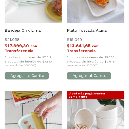
Bandeja Onix Lima
Plato Tostada Aluna
$21.058
$16.049
$17.899,30
$13.641,65
con
con
3 cuotas sin interés de $7.019
3 cuotas sin interés de $5.350
6 cuotas sin interés de $3.510
6 cuotas sin interés de $2.675
(superando los $300.000)
(superando los $300.000)
Llevá más pagá menos!
1
/
4
1
/
4
Combinable