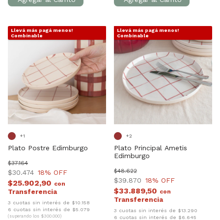
Llevá más pagá menos!
Llevá más pagá menos!
1
/
10
1
/
10
Combinable
Combinable
+1
+2
Plato Postre Edimburgo
Plato Principal Ametis
Edimburgo
$37.164
$48.622
$30.474
18
% OFF
$39.870
18
% OFF
$25.902,90
con
$33.889,50
con
3 cuotas sin interés de $10.158
6 cuotas sin interés de $5.079
3 cuotas sin interés de $13.290
(superando los $300.000)
6 cuotas sin interés de $6.645