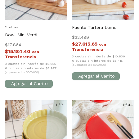
Fuente Tartera Lumo
2 colores
Bowl Mini Verdi
$32.489
$27.615,65
$17.864
con
$15.184,40
con
3 cuotas sin interés de $10.830
6 cuotas sin interés de $5.415
3 cuotas sin interés de $5.955
(superando los $300.000)
6 cuotas sin interés de $2.977
(superando los $300.000)
1
/
7
1
/
4