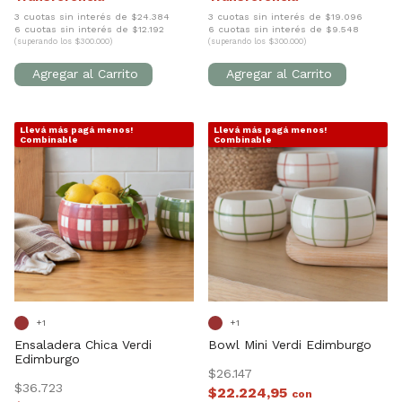
3 cuotas sin interés de $24.384
3 cuotas sin interés de $19.096
6 cuotas sin interés de $12.192
6 cuotas sin interés de $9.548
(superando los $300.000)
(superando los $300.000)
Llevá más pagá menos!
Llevá más pagá menos!
1
/
7
1
/
5
Combinable
Combinable
+1
+1
Ensaladera Chica Verdi
Bowl Mini Verdi Edimburgo
Edimburgo
$26.147
$36.723
$22.224,95
con